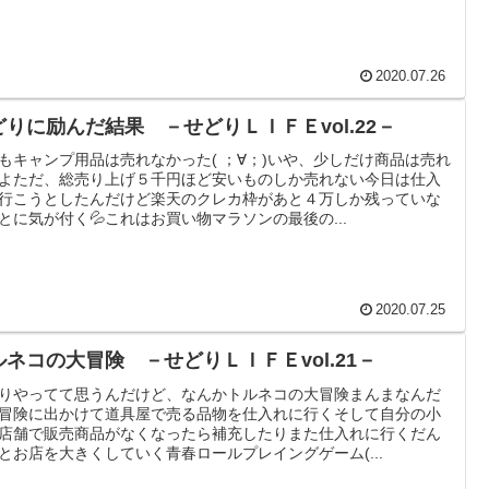
2020.07.26
どりに励んだ結果 －せどりＬＩＦＥvol.22－
もキャンプ用品は売れなかった( ；∀；)いや、少しだけ商品は売れ
よただ、総売り上げ５千円ほど安いものしか売れない今日は仕入
行こうとしたんだけど楽天のクレカ枠があと４万しか残っていな
とに気が付く💦これはお買い物マラソンの最後の...
2020.07.25
ルネコの大冒険 －せどりＬＩＦＥvol.21－
りやってて思うんだけど、なんかトルネコの大冒険まんまなんだ
冒険に出かけて道具屋で売る品物を仕入れに行くそして自分の小
店舗で販売商品がなくなったら補充したりまた仕入れに行くだん
とお店を大きくしていく青春ロールプレイングゲーム(...