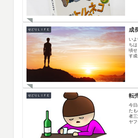
成
せどりＬＩＦＥ
いよ
ちは
頃せ
す成
転
せどりＬＩＦＥ
今日
たも
者三
ヤフ