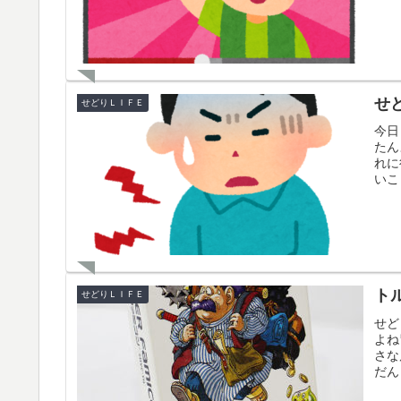
せ
せどりＬＩＦＥ
今日
たん
れに
いこ
ト
せどりＬＩＦＥ
せど
よね
さな
だん