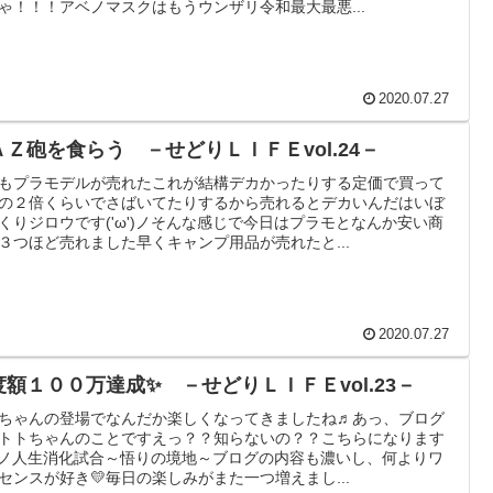
ゃ！！！アベノマスクはもうウンザリ令和最大最悪...
2020.07.27
ＡＺ砲を食らう －せどりＬＩＦＥvol.24－
もプラモデルが売れたこれが結構デカかったりする定価で買って
の２倍くらいでさばいてたりするから売れるとデカいんだはいぼ
くりジロウです('ω')ノそんな感じで今日はプラモとなんか安い商
３つほど売れました早くキャンプ用品が売れたと...
2020.07.27
度額１００万達成✨ －せどりＬＩＦＥvol.23－
ちゃんの登場でなんだか楽しくなってきましたね♬あっ、ブログ
トトちゃんのことですえっ？？知らないの？？こちらになります
ω')ノ人生消化試合～悟りの境地～ブログの内容も濃いし、何よりワ
センスが好き💛毎日の楽しみがまた一つ増えまし...