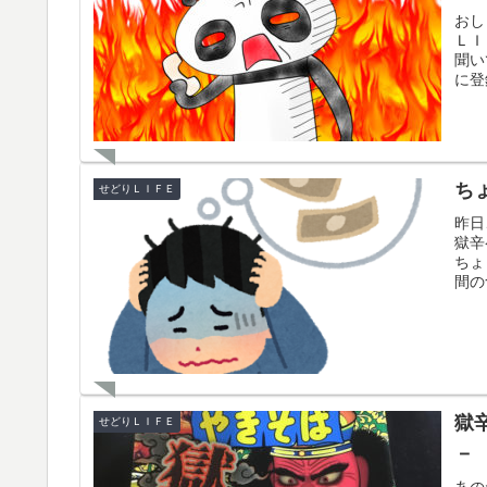
おし
ＬＩ
聞い
に登
ち
せどりＬＩＦＥ
昨日
獄辛
ちょ
間の
獄
せどりＬＩＦＥ
－
あの