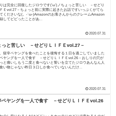
りは完全に回復したジロウです('ω')ノちょっと苦しい －せどり
ＦＥvol.27－ちょっと前に実際に起きたお話ですいっぷくがてら
てくださいな(。-`ω-)Amazonのお客さんからのクレームAmazon
録してビビったことがあ...
2020.07.31
ょっと苦しい －せどりＬＩＦＥvol.27－
、獄辛ペヤングを食べたことを後悔する１日を過ごしていました
ペヤングを一人で食す －せどりＬＩＦＥvol.26－おしりの穴が
っと痛いしもう二度と食べないと誓いを立てたジロウあんなん人
食い物じゃない昨日３口しか食べていないんだけ...
2020.07.31
辛ペヤングを一人で食す －せどりＬＩＦＥvol.26
ね少し前になるんだけどドン・キホーテにせどりで売れるものが