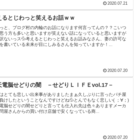
2020.07.21
えるとじわっと笑えるお話ｗｗ
っと、ブログ村の内輪のお話になります何言ってんの？？こいつ
思う方も多いと思いますが笑えない話になっていると思いますが
訳ないっス💦考えるとじわっと笑えるお話みなさん、妻の許可な
を書いている未来が目にしみるさんを知っていますか！...
2020.07.20
天電脳せどりの闇 －せどりＬＩＦＥvol.17－
はとても悲しい出来事がありましたまぁ久しぶりに言ったパチ屋
負けしたということなんですけどね💦とんでもなく悲しい( ；∀；)
電脳せどりの闇せどりと言っても仕入れ先は色々ありますメーカ
問屋さんからの買い付け店舗で安くなっている商...
2020.07.20