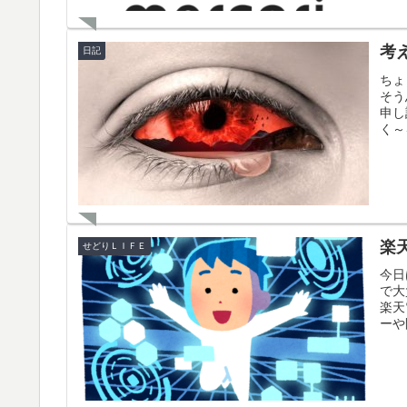
考
日記
ちょ
そう
申し
く～
楽
せどりＬＩＦＥ
今日
で大
楽天
ーや