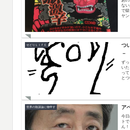
ない
で獄
ヤン
つ
せどりＬＩＦＥ
－
ずっ
いた
って
とつ
ア
世界の陰謀論に物申す
今日
トで
ん！