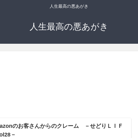
人生最高の悪あがき
人生最高の悪あがき
mazonのお客さんからのクレーム －せどりＬＩＦ
ol28－