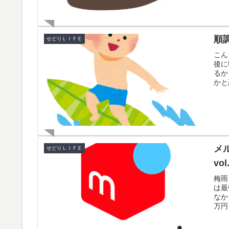
順
せどりＬＩＦＥ
こん
後に
るか
かと恐
メ
せどりＬＩＦＥ
vol
梅雨
は最
なか
万円