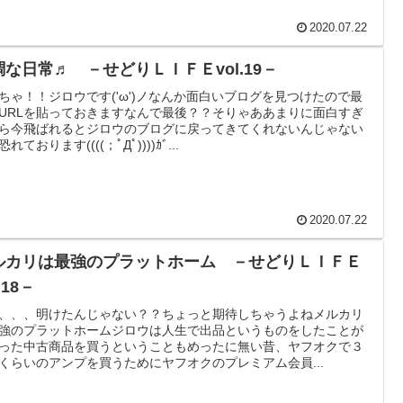
2020.07.22
調な日常♬ －せどりＬＩＦＥvol.19－
ちゃ！！ジロウです('ω')ノなんか面白いブログを見つけたので最
URLを貼っておきますなんで最後？？そりゃああまりに面白すぎ
ら今飛ばれるとジロウのブログに戻ってきてくれないんじゃない
れております((((；ﾟДﾟ))))ｶﾞ...
2020.07.22
ルカリは最強のプラットホーム －せどりＬＩＦＥ
.18－
、、、明けたんじゃない？？ちょっと期待しちゃうよねメルカリ
強のプラットホームジロウは人生で出品というものをしたことが
った中古商品を買うということもめったに無い昔、ヤフオクで３
くらいのアンプを買うためにヤフオクのプレミアム会員...