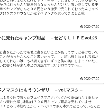
か見に行ったんだ結局何もなかったんだけど、買い物している中
辛ペヤングがなんと９８円という激安で売られておったんじゃペ
グ好きのジロウなぜか獄辛ペヤングを買ってきました獄...
2020.07.30
いに売れたキャンプ用品 －せどりＬＩＦＥvol.25
と書きたかったでも他に書きたいことがあってずっと書けないで
ことがあったこんなこと書いたって、、、誰も得しねぇし共感だ
してくれない誰にも相談できずにずっと胸の奥にしまっていたこ
いに書く時が来た本当のお話ですはいジロウです('ω...
2020.07.29
ベノマスクはもうウンザリ －vol.マスク－
は１００円で買ったフェイスマスクパックが６個売れた３個セッ
２つ売れた感じ利益は７００円キャンプ用品は売れていませ
！！じゃっ本題行こか(。-`ω-)ジロウさん本気で起こっているんだ