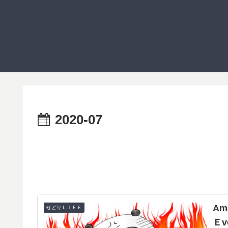
2020-07
A
せどりＬＩＦＥ
Ｅv