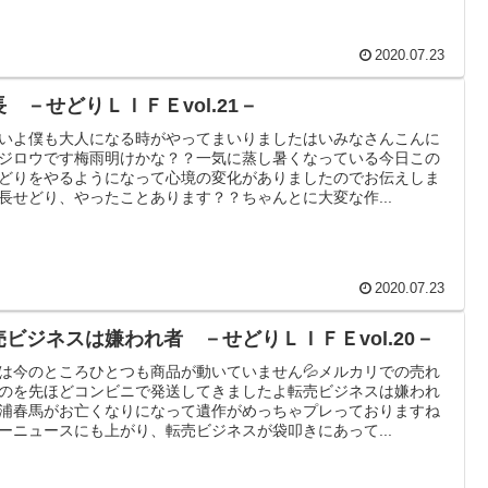
2020.07.23
長 －せどりＬＩＦＥvol.21－
いよ僕も大人になる時がやってまいりましたはいみなさんこんに
ジロウです梅雨明けかな？？一気に蒸し暑くなっている今日この
どりをやるようになって心境の変化がありましたのでお伝えしま
長せどり、やったことあります？？ちゃんとに大変な作...
2020.07.23
売ビジネスは嫌われ者 －せどりＬＩＦＥvol.20－
は今のところひとつも商品が動いていません💦メルカリでの売れ
のを先ほどコンビニで発送してきましたよ転売ビジネスは嫌われ
浦春馬がお亡くなりになって遺作がめっちゃプレっておりますね
ーニュースにも上がり、転売ビジネスが袋叩きにあって...