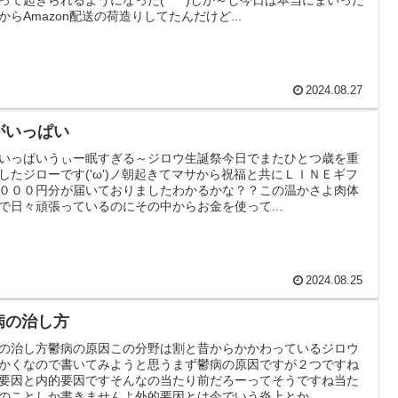
からAmazon配送の荷造りしてたんだけど...
2024.08.27
がいっぱい
いっぱいうぃー眠すぎる～ジロウ生誕祭今日でまたひとつ歳を重
したジローです('ω')ノ朝起きてマサから祝福と共にＬＩＮＥギフ
０００円分が届いておりましたわかるかな？？この温かさよ肉体
で日々頑張っているのにその中からお金を使って...
2024.08.25
病の治し方
の治し方鬱病の原因この分野は割と昔からかかわっているジロウ
かくなので書いてみようと思うまず鬱病の原因ですが２つですね
要因と内的要因ですそんなの当たり前だろーってそうですね当た
のことしか書きませんよ外的要因とは今でいう炎上とか...