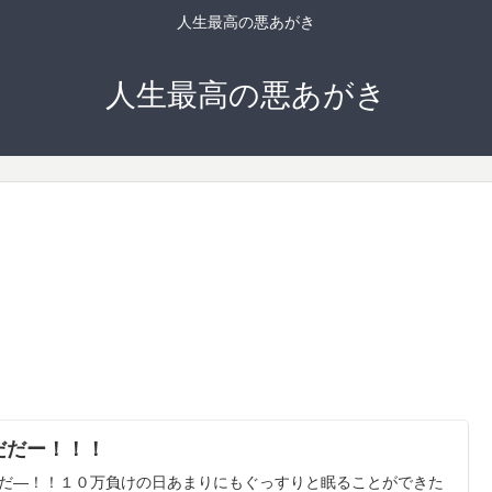
人生最高の悪あがき
人生最高の悪あがき
だだー！！！
だ―！！１０万負けの日あまりにもぐっすりと眠ることができた