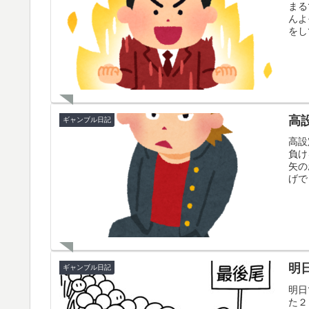
まる
んよ
をし
高
ギャンブル日記
高設
負け
矢の
げで
明
ギャンブル日記
明日
た２