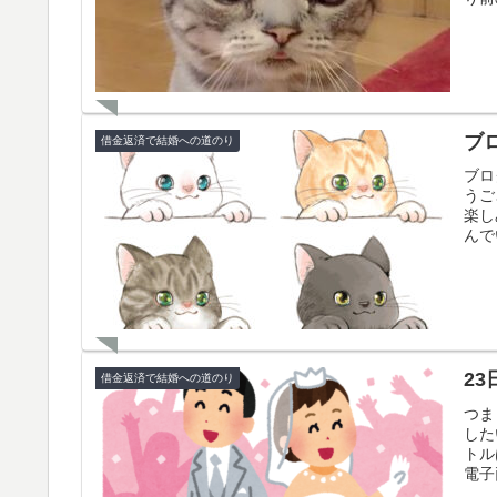
ブ
借金返済で結婚への道のり
ブロ
うご
楽し
んで
2
借金返済で結婚への道のり
つま
した
ト
電子