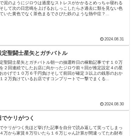
で泥のようにジロウは過度なストレスがかかるとめっちゃ寝れる
そして次の日悲鳴を上げるおしっこしたらさ過去に類を見ない色
ていた黄色でなく茶色まるでさびた鉄のような熱中症？...
2024.08.31
設定聖闘士星矢とガチバトル
定聖闘士星矢とガチバトル朝一の抽選昨日の稼動記事です１０万
を２回連続でしたお店に向かったジロウ前々回が推定設定４の星
おかげで１０万６千円負けそして前回が確定３以上の銭形のおか
１２万負けているお店ですコンプリートで一撃でまくる...
2024.08.30
日でケリがつく
でケリがつく先ほど挙げた記事を自分で読み返して笑ってしまっ
４万から家賃８万引いたら１６万じゃん計算が間違ってたわ財布