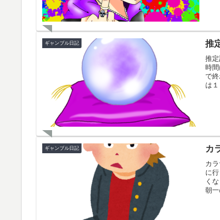
推
ギャンブル日記
推定
時間
で終
は１
カ
ギャンブル日記
カラ
に行
くな
朝一