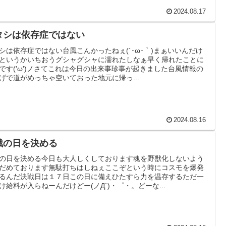
2024.08.17
タシは依存症ではない
シは依存症ではない台風こんかったねぇ(´･ω･｀)まぁいいんだけ
というかいちおうグシャグシャに濡れたしなぁ早く帰れたことに
です('ω')ノさてこれは今日の出来事珍事が起きました台風情報の
げで道がめっちゃ空いておった地元に帰っ...
2024.08.16
戦の日を決める
の日を決める今日も大人しくしております魂を野獣化しないよう
だめております無駄打ちはしねぇここぞという時にコスモを爆発
るんだ決戦日は１７日この日に備えひたすら力を温存するただ一
け給料が入らねーんだけどー(ノД`)・゜・。どーな...