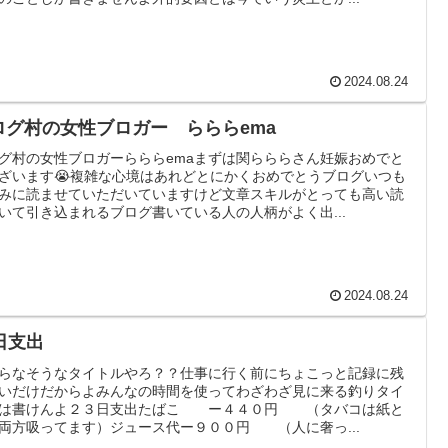
2024.08.24
ログ村の女性ブロガー らららema
グ村の女性ブロガーらららemaまずは関らららさん妊娠おめでと
ざいます😭複雑な心境はあれどとにかくおめでとうブログいつも
みに読ませていただいていますけど文章スキルがとっても高い読
いて引き込まれるブログ書いている人の人柄がよく出...
2024.08.24
3日支出
らなそうなタイトルやろ？？仕事に行く前にちょこっと記録に残
いだけだからよみんなの時間を使ってわざわざ見に来る釣りタイ
ルは書けんよ２３日支出たばこ ー４４０円 （タバコは紙と
両方吸ってます）ジュース代ー９００円 （人に奢っ...