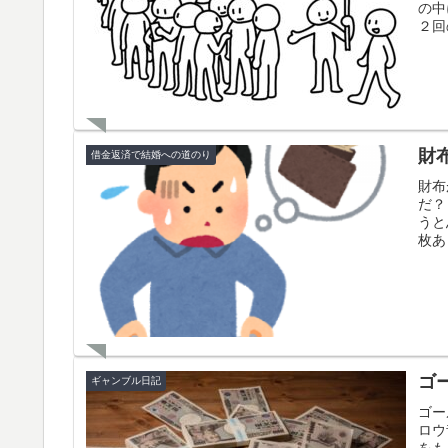
の中
２回
財
借金返済で結婚への道のり
財布
だ？
うと
枚あ
ゴ
ギャンブル日記
ゴー
ロウ
をも