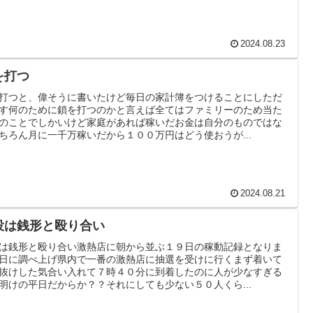
2024.08.23
を打つ
打つと、偉そうに書いたけど毎日の家計簿をつけることにしただ
す何のために鎖を打つのかと言えば全てはファミリーのため当た
のことでしかいけど家庭があれば稼いだお金は自分のものではな
ちろん月に一千万稼いだから１００万円はどう使おうが...
2024.08.21
役は銭形と殴り合い
は銭形と殴り合い激熱店に朝から並ぶ１９日の稼動記録となりま
日に調べ上げ県内で一番の激熱店に抽選を受けに行くまず着いて
抜けした気合い入れて７時４０分に到着したのに人が少なすぎる
明けの平日だからか？？それにしても少ない５０人くら...