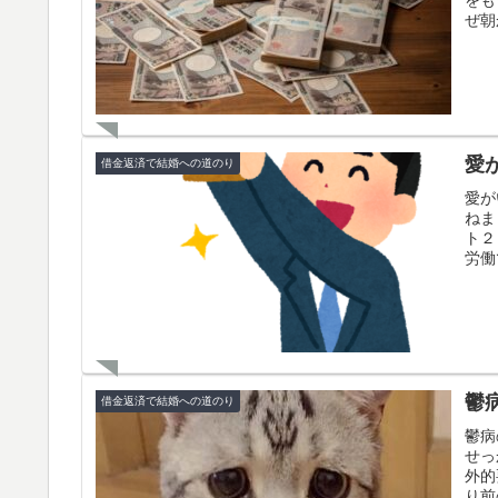
ぜ朝
愛
借金返済で結婚への道のり
愛が
ねま
ト２
労働
鬱
借金返済で結婚への道のり
鬱病
せっ
外的
り前