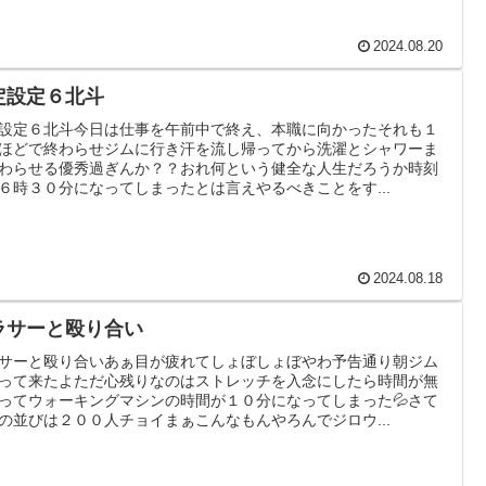
2024.08.20
定設定６北斗
設定６北斗今日は仕事を午前中で終え、本職に向かったそれも１
ほどで終わらせジムに行き汗を流し帰ってから洗濯とシャワーま
わらせる優秀過ぎんか？？おれ何という健全な人生だろうか時刻
６時３０分になってしまったとは言えやるべきことをす...
2024.08.18
ラサーと殴り合い
サーと殴り合いあぁ目が疲れてしょぼしょぼやわ予告通り朝ジム
って来たよただ心残りなのはストレッチを入念にしたら時間が無
ってウォーキングマシンの時間が１０分になってしまった💦さて
の並びは２００人チョイまぁこんなもんやろんでジロウ...