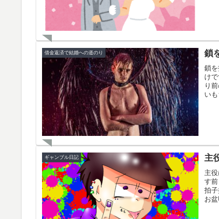
鎖
借金返済で結婚への道のり
鎖を
けで
り前
いも
主
ギャンブル日記
主役
す前
拍子
お盆