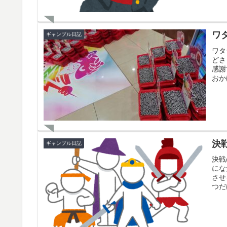
ワ
ギャンブル日記
ワタ
どさ
感謝
おか
決
ギャンブル日記
決戦
にな
させ
つだ