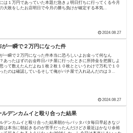
には１万円であっていた本題だ急きょ明日打ちに行ってくる今月
の大敗をしたお店明日で今月の勝ち負けが確定する本気...
2024.08.27
布が一瞬で２万円になった件
が一瞬で２万円になった件本当に恐ろしいよお金って何なん
？あったはずのお金昨日パチ屋に行ったときに所持金を把握しよ
思って数えたんだよね１枚２枚１０枚とというわけで万札で１０
ったのは確認しているそして俺がパチ屋で入れ込んだのは３...
2024.08.27
ールデンカムイと殴り合った結果
ルデンカムイと殴り合った結果朝からバッタバタ毎日早起きなジ
昔は本当に朝起きるのが苦手だったんだけどさ最近はかなり余裕
って起きられるようになった(*^^*)しか～し今日は本当にまいった