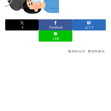
X
Facebook
はてブ
LINE
2018.11.21
2025.08.21