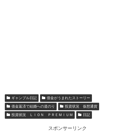
ギャンブル日記
借金がうまれたストーリー
借金返済で結婚への道のり
投資状況 仮想通貨
投資状況 ＬＩＯＮ ＰＲＥＭＩＵＭ
日記
スポンサーリンク