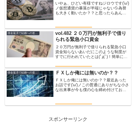
いやぁ、ひどい有様ですねジロウです('ω')
ノ仮想通貨の暴落が半端じゃない💦為替
も大きく動いたか？？と思ったらあんま
り動いていなかったｗｗ株は大暴落です
けどね(;^ω^)実は少額の資金ですがジロウ
はショートで持っていた下がりそうな感
じだった...
vol.482 ２０万円が無利子で借り
借金返済で結婚への道のり
られる緊急小口資金
２０万円が無利子で借りられる緊急小口
資金知らないあいだにこのような制度が
すでに行われていたとは(ﾟдﾟ)！簡単にご
説明いたしましょう('ω')ノ昨今のウイルス
騒動で国が行っている生活に困窮した人
を対象に国が２０万円を無利子で貸して
ＦＸしか俺には無いのか？？
借金返済で結婚への道のり
くれるとい...
ＦＸしか俺には無いのか？？最近あった
お話です('ω')ノこの普通にありがちな小さ
な出来事が今も僕の心を締め付けており
ます僕にはまだ手の届かないそんなお話
し寿司屋事件この前お店に立って接客し
てたんですよね午後１８時３０分ころ酔
ったひとりのタト...
スポンサーリンク