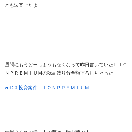
ども波寄せたよ
昼間にもうどーしようもなくなって昨日書いていたＬＩＯ
ＮＰＲＥＭＩＵＭの残高残り分全額下ろしちゃった
vol.23 投資案件ＬＩＯＮＰＲＥＭＩＵＭ