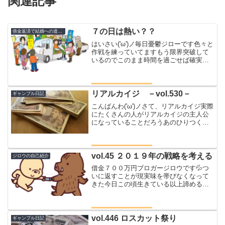
関連記事
７の日は熱い？？
借金返済で結婚への道のり
はいさい('ω')ノ毎日憂鬱ジローです色々と
作戦を練っていてますもう限界突破して
いるのでこのまま時間を過ごせば確実に
自滅します何かをしなければいけません
ということでYouTube動画を撮りためて
います（他にも動いてます）ジロウとい
う名前では...
リアルカイジ －vol.530－
ギャンブル日記
こんばんわ('ω')ノさて、リアルカイジ実際
にたくさんの人がリアルカイジの主人公
になっていることだろうあのひりつく感
じ垂れる脳汁そして、、、リアルカイジ
そうこの世の中に確かにいるそしてそれ
は決して少数ではないリアルカイジそれ
を体現する者が人...
vol.45 ２０１９年の戦略を考える
ジロウの自己紹介
借金７００万円ブロガージロウです💦つ
いに返すことが現実味を帯びなくなって
きた今日この頃生きている以上諦めると
いう選択肢はないのでひたすらに食いつ
いていく１年になりそうです現在の本業
の月間収入から生活費を抜いた額は２万
円ほどこのほかに鳶の夜勤...
vol.446 ロスカット祭り
ギャンブル日記