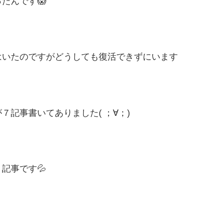
たんです😱
はいたのですがどうしても復活できずにいます
記事書いてありました( ；∀；)
記事です💦