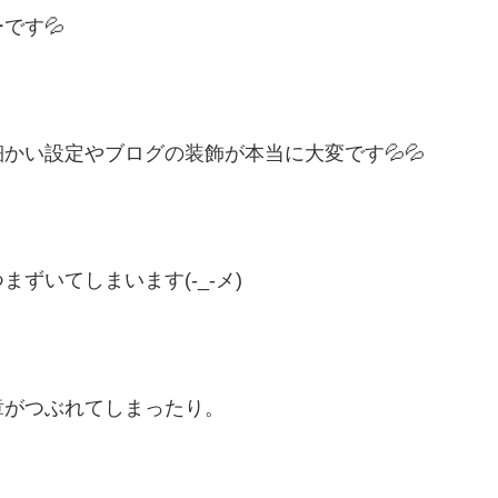
です💦
かい設定やブログの装飾が本当に大変です💦💦
ずいてしまいます(-_-メ)
章がつぶれてしまったり。