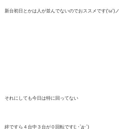
新台初日とかは人が並んでないのでおススメです(‘ω’)ノ
それにしても今日は特に回ってない
絆ですら４台中３台が０回転です(; ･`д･´)