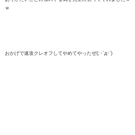
ｗ
おかげで速攻クレオフしてやめてやったぜ(; ･`д･´)