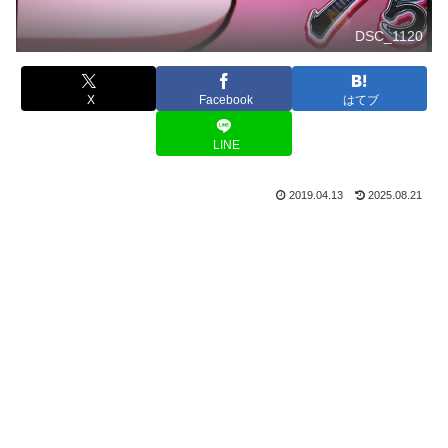
DSC_1120
X
Facebook
はてブ
LINE
2019.04.13
2025.08.21