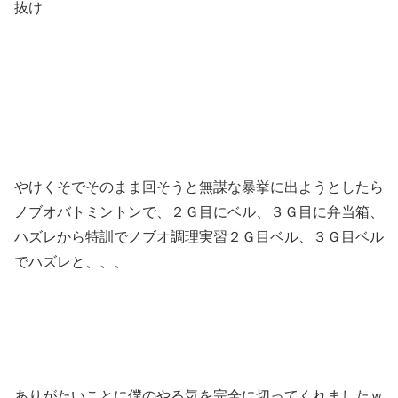
抜け
やけくそでそのまま回そうと無謀な暴挙に出ようとしたら
ノブオバトミントンで、２Ｇ目にベル、３Ｇ目に弁当箱、
ハズレから特訓でノブオ調理実習２Ｇ目ベル、３Ｇ目ベル
でハズレと、、、
ありがたいことに僕のやる気を完全に切ってくれましたｗ