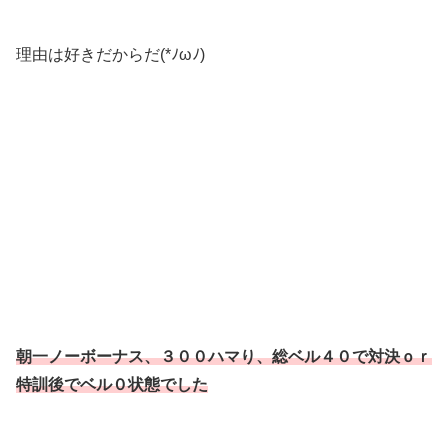
理由は好きだからだ(*ﾉωﾉ)
朝一ノーボーナス、３００ハマり、総ベル４０で対決ｏｒ
特訓後でベル０状態でした