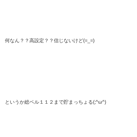
何なん？？高設定？？信じないけど(=_=)
というか総ベル１１２まで貯まっちょる(;^ω^)