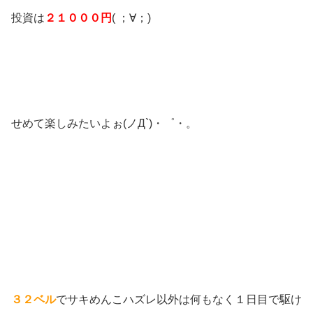
投資は
２１０００円
( ；∀；)
せめて楽しみたいよぉ(ノД`)・゜・。
３２ベル
でサキめんこハズレ以外は何もなく１日目で駆け