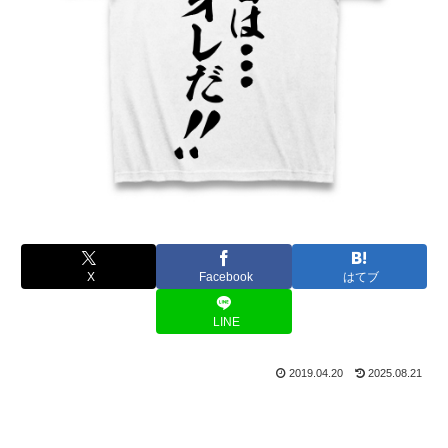
X
Facebook
はてブ
LINE
2019.04.20
2025.08.21