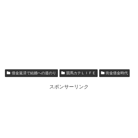
借金返済で結婚への道のり
競馬カテＬＩＦＥ
街金借金時代
スポンサーリンク