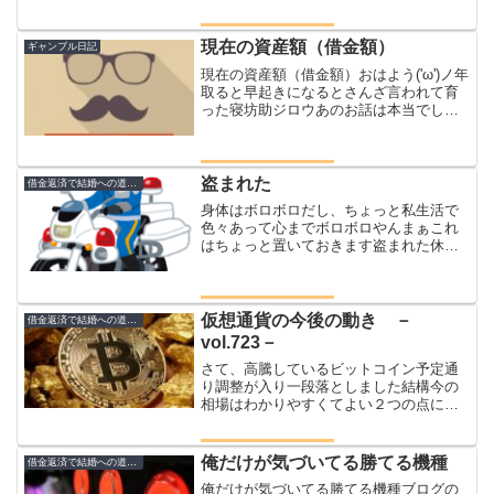
のか？？今月の支払いジロウ楽天カー
ド ２５万ジロウｄ払い ４万ジロ子楽
天カード ４０万高過ぎん？...
現在の資産額（借金額）
ギャンブル日記
現在の資産額（借金額）おはよう('ω')ノ年
取ると早起きになるとさんざ言われて育
った寝坊助ジロウあのお話は本当でした
今年の資産移り変わりダイジェスト資産
とかカッコつけて書いてますがただの借
金なのが悲しい現実とりあえず一月はた
くさん働いてパチ...
盗まれた
借金返済で結婚への道のり
身体はボロボロだし、ちょっと私生活で
色々あって心までボロボロやんまぁこれ
はちょっと置いておきます盗まれた休み
の楽しみバーベキュー梅雨だけど天気も
いい感じでありがたいお酒に、肉、野菜
を準備するサザエ買って、海鮮串買っ
て、国産牛買って、イベリコ...
仮想通貨の今後の動き －
借金返済で結婚への道のり
vol.723－
さて、高騰しているビットコイン予定通
り調整が入り一段落としました結構今の
相場はわかりやすくてよい２つの点につ
いてジロウの見解を書かせていただきま
す仮想通貨の今後まず直近の流れです２
つの予想ができますひとつが今が底で上
俺だけが気づいてる勝てる機種
借金返済で結婚への道のり
げ下げを繰り返しながら過...
俺だけが気づいてる勝てる機種ブログの