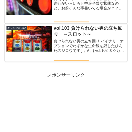
進行がいろいろと中途半端な状態なの
と、お前そんな事書いてる場合か？？と
思われると思うけどみんなに伝えたいど
この解析サイトにも載っていないジロウ
だけの情報があるんだそれをみんなにシ
ェアしようこれだけやってれ...
vol.103 負けられない男の立ち回
ギャンブル日記
り ～スロット～
負けられない男の立ち回り バイナリーオ
プションでわずかな生命線を残したひん
死のジロウです( ；∀；) vol.102 ３０万勝
利からの転落～１００分の１に～ 昨日の
夜からどうすればお金を増やせるか悩ん
でいたジロウは結局スロットを打つこと
に...
スポンサーリンク