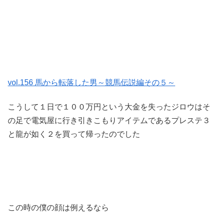
vol.156 馬から転落した男～競馬伝説編その５～
こうして１日で１００万円という大金を失ったジロウはそ
の足で電気屋に行き引きこもりアイテムであるプレステ３
と龍が如く２を買って帰ったのでした
この時の僕の顔は例えるなら