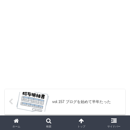
vol.157 ブログを始めて半年たった
vol.159 ２回目のア〇ム♪～競馬伝説編そ
ホーム
検索
トップ
サイドバー
の７～