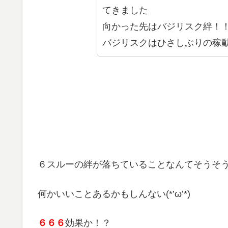
てきました
向かった先はバジリスク絆！
バジリスクはひさしぶりの稼
６スルーの絆が落ちていることなんてそうそ
何かいいことあるかもしんない(*’ω’*)
６６６
効果か！？