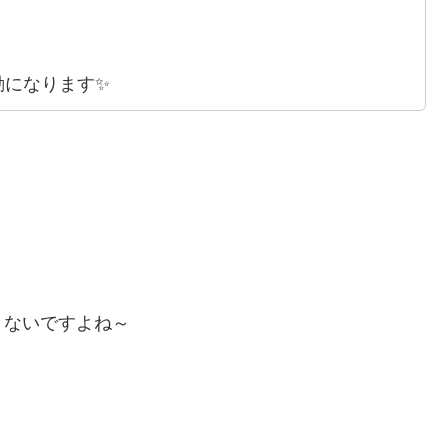
！
動になります✨
うないですよね～