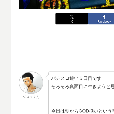
X
Facebook
パチスロ通い５日目です
そろそろ真面目に生きようと思っ
ジロウくん
今日は朝からGOD揃いとい