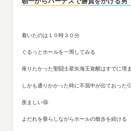
朝一からハーデスで勝負をかける男
着いたのは１０時３０分
ぐるっとホールを一周してみる
座りたかった聖闘士星矢海王覚醒はすでに埋
しかも通りかかった時に不屈中が出ておった
羨ましい🤤
よだれを垂らしながらホールの散歩を続ける