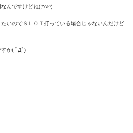
ですけどね(;^ω^)
きたいのでＳＬＯＴ打っている場合じゃないんだけど
( ﾟДﾟ)