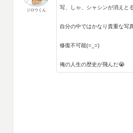
写、しゃ、シャシンが消えと
ジロウくん
自分の中ではかなり貴重な写
修復不可能(=_=)
俺の人生の歴史が飛んだ😭