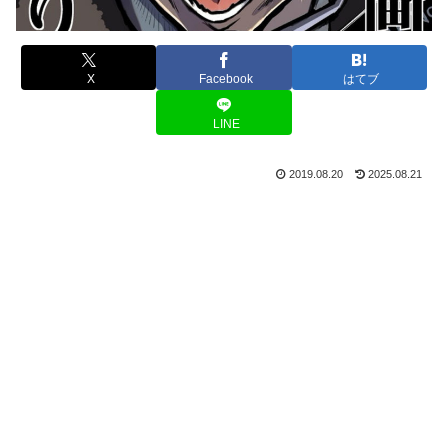
X
Facebook
はてブ
LINE
2019.08.20
2025.08.21