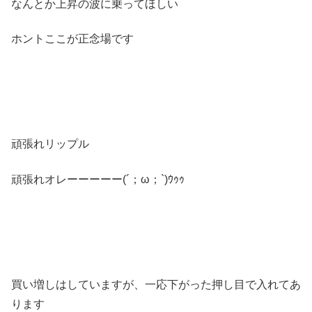
なんとか上昇の波に乗ってほしい
ホントここが正念場です
頑張れリップル
頑張れオレーーーーー(´；ω；`)ｳｩｩ
買い増しはしていますが、一応下がった押し目で入れてあ
ります