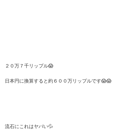
２０万７千リップル😱
日本円に換算すると約６００万リップルです😱😱
流石にこれはヤバい💦