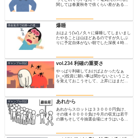
関しては春夏秋冬で倍くらい差があるの
であんまり高くなっている実感はないと
いうか、楽天使ってるのでポイントから
ほぼ引かれるのと請求書が届かないので
正確な金額は把握していな...
爆睡
借金返済で結婚への道のり
おはよう('ω')ノ久々に爆睡してしまいまし
たやることは山ほどあるのですが久しぶ
りに予定自体がない朝でした深夜４時に
寝て１１時に起きた(ﾟ∀ﾟ)んで感じたこと
頭が冴えてる～冴えてる冴えてる冴えて
る～♬もう一個さいきん足がむくんで正
座すること...
vol.234 利確の重要さ
ギャンブル日記
やっぱり利確しておけばよかったなぁ
(=_=)投資に願い事は聞かないということ
を覚えておこうそして、上昇にはまだ少
し時間がかかりますね今回はマジで反省
点が多かったわとりあえず多少上昇した
ところでロットを小さくしていきたいと
思います（今のところ...
あれから
ギャンブル日記
あれからスロットは３３０００円負け、
その後４００００負け今月の収支は若干
の勝ちそして今抽選会場にオラはいる今
日は２４日どこも寒い状態と思われる
中、県内最強と呼ばれている店舗までや
って来た抽選参加者は５００人ちょいや