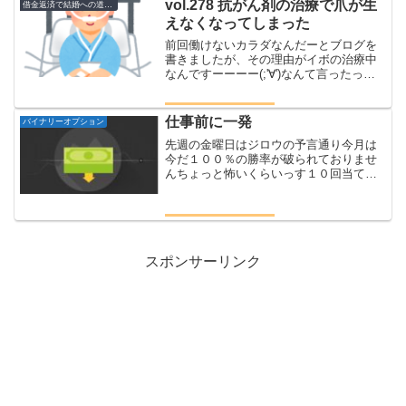
なそれにしてもさ抽選並んで...
vol.278 抗がん剤の治療で爪が生
借金返済で結婚への道のり
えなくなってしまった
前回働けないカラダなんだーとブログを
書きましたが、その理由がイボの治療中
なんですーーーー(;'∀')なんて言ったって
どーせ誰もなんやねんそのくらいで情け
ないと思うでしょうわかります！！僕が
誰かに言われたら間違えなく情けない奴
仕事前に一発
バイナリーオプション
だと思うでしょう...
先週の金曜日はジロウの予言通り今月は
今だ１００％の勝率が破られておりませ
んちょっと怖いくらいっす１０回当てて
るとしてさ最初１万円で、当たり金を全
額BETを繰り返してるとすると１回目
１万２回目 ２万3回目 ４万４回目
８万５回目 １６万６...
スポンサーリンク