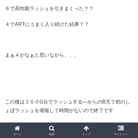
６で高性能ラッシュを引きまくった？？
４でARTにうまく入り続けた結果？？
まぁ４かなぁと思いながら、、、
この後は２００G台でラッシュする―からのB天で初のし
ょぼラッシュを堪能して時間がないので終了です
ホーム
検索
トップ
サイドバー