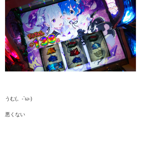
うむ(。-`ω-)
悪くない