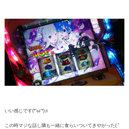
いい感じです(*’ω’*)♬
この時マジな話し隣も一緒に食らいついてきやがった( ﾟ