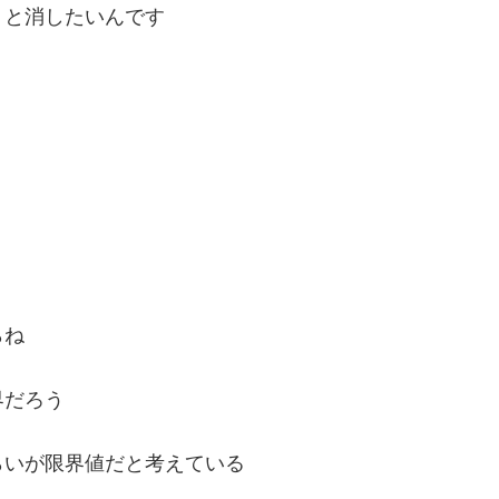
りと消したいんです
らね
界だろう
らいが限界値だと考えている