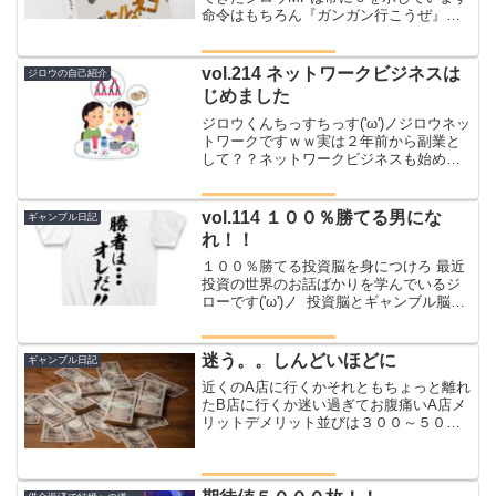
命令はもちろん『ガンガン行こうぜ』ノ
リノリでボコられるジロウ好きな呪文は
パルプンテだったころに気が付く何が起
こるかわからない最大にして最強の呪文
vol.214 ネットワークビジネスは
ジロウの自己紹介
結果はほとんど、、、『...
じめました
ジロウくんちっすちっす('ω')ノジロウネッ
トワークですｗｗ実は２年前から副業と
して？？ネットワークビジネスも始めて
います前回に続きそんなお話です
(*'ω'*)vol.213 ネットワークビジネスの長
所と短所ついにネットワークビジネスは
vol.114 １００％勝てる男にな
ギャンブル日記
じめ...
れ！！
１００％勝てる投資脳を身につけろ 最近
投資の世界のお話ばかりを学んでいるジ
ローです('ω')ノ 投資脳とギャンブル脳に
ついてはこのブログでも何度か書いてい
るのですがみなさんこの２つの違いわか
ります？？ 両方ともお金を使って増える
迷う。。しんどいほどに
ギャンブル日記
かもしれ...
近くのA店に行くかそれともちょっと離れ
たB店に行くか迷い過ぎてお腹痛いA店メ
リットデメリット並びは３００～５００
人設定は今日は入れるだろうけど普段の
信用がない台数が少ない家から近いケツ
の時間に余裕が持てるB店メリットデメリ
ット並びは８００～...