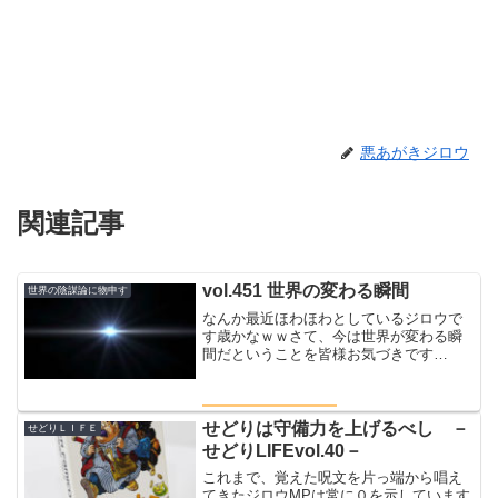
悪あがきジロウ
関連記事
vol.451 世界の変わる瞬間
世界の陰謀論に物申す
なんか最近ほわほわとしているジロウで
す歳かなｗｗさて、今は世界が変わる瞬
間だということを皆様お気づきです
か？？まさかそのきっかけがコロナだと
は思いもしなかったけどね世界の変わる
瞬間僕は仮想通貨信者ではありますが仮
想通貨の本格的上昇はまだまだ...
せどりは守備力を上げるべし －
せどりＬＩＦＥ
せどりLIFEvol.40－
これまで、覚えた呪文を片っ端から唱え
てきたジロウMPは常に０を示しています