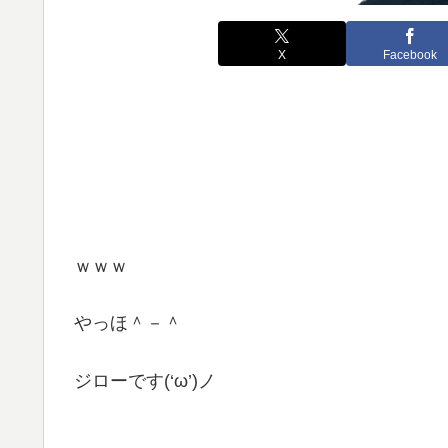
X
Facebook
ｗｗｗ
やっほ＾－＾
ジローです(‘ω’)ノ