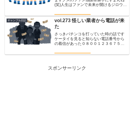
(笑)人生はファンで未来が開けるジロウが
ブログやYouTubeだーーーーって言って
いる理由もちろんアフィリエイト収入も
ありますが！！！それと同等に大切なも
vol.273 怪しい業者から電話が来
ギャンブル日記
のそれが応援し...
た
さっきパチンコを打っていた時の話です
ケータイを見ると知らない電話番号から
の着信があった０８００１２３６７５
０ 誰だろう？？電話をかけなおすと音
声ガイダンスが流れていたこの電話を受
け取った借金でお悩みのあなたにお知ら
せです的な😱事情があってお...
スポンサーリンク