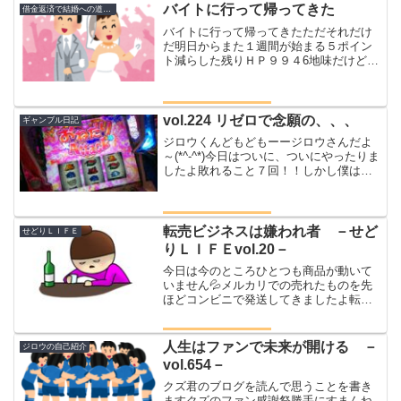
で向かっていたジロウ途中...
バイトに行って帰ってきた
借金返済で結婚への道のり
バイトに行って帰ってきたただそれだけ
だ明日からまた１週間が始まる５ポイン
ト減らした残りＨＰ９９４6地味だけどし
かたねーとりあえず来週も何とかノーギ
ャンで生きるぞ！！
vol.224 リゼロで念願の、、、
ギャンブル日記
ジロウくんどもどもーージロウさんだよ
～(*^-^*)今日はついに、ついにやったりま
したよ敗れること７回！！しかし僕は諦
めない(# ﾟДﾟ)vol.218 リゼロでポ
ン！！！反撃開始です👊ホールについて
狙ったのはモンハン月下ボーナス後１０
Gヤ...
転売ビジネスは嫌われ者 －せど
せどりＬＩＦＥ
りＬＩＦＥvol.20－
今日は今のところひとつも商品が動いて
いません💦メルカリでの売れたものを先
ほどコンビニで発送してきましたよ転売
ビジネスは嫌われ者三浦春馬がお亡くな
りになって遺作がめっちゃプレっており
ますねヤフーニュースにも上がり、転売
人生はファンで未来が開ける －
ジロウの自己紹介
ビジネスが袋叩きにあって...
vol.654－
クズ君のブログを読んで思うことを書き
ますクズのファン感謝祭勝手にすまんね