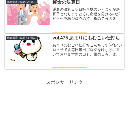
日２５万円を振り込んだ来月...
運命の決算日
借金返済で結婚への道のり
運命の決算日明日持ち株のいくつかが決
算日となりますとくに命運を分けるのが
ピクセラ株ジロウの持ち株の７分の３が
ピクセラ毎日ほかの銘柄が上げても下げ
てもピクセラの気分次第でプラスにもマ
イナスにも変わっていくさて明日でほぼ
ほぼ決着がつく仮に赤字だ...
vol.475 あまりにもむごい仕打ち
借金返済で結婚への道のり
あまりにむごい仕打ちこんちっす('ω')ノジ
ロっ子です毎日毎日ブログをけなげに書
いております雨の日も、風の日も、休み
の日もただひたすらに、、、こうしてブ
ログを書いていると突然誰からも相手に
されなくなったり、またカマっていただ
けたりと波を感じ...
スポンサーリンク