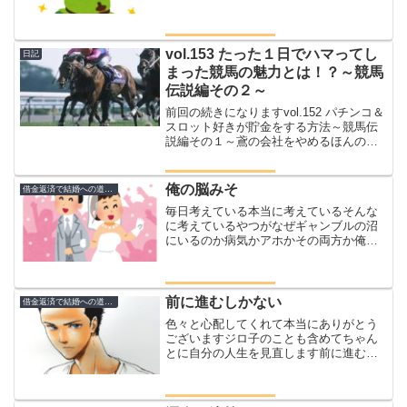
生そんな人生だって上を向けば涙はこぼ
れんさて大事なのはどう生きるかやで思
考は人生を作る子供料金最近ブログ書い
てて楽しいんよあ...
vol.153 たった１日でハマってし
日記
まった競馬の魅力とは！？～競馬
伝説編その２～
前回の続きになりますvol.152 パチンコ＆
スロット好きが貯金をする方法～競馬伝
説編その１～鳶の会社をやめるほんの１
カ月ほど前のこと始めて同僚に連れられ
てウィンズに行ってきました最初は買い
方から分からなかったんだけど、まぁや
俺の脳みそ
借金返済で結婚への道のり
っていればわか...
毎日考えている本当に考えているそんな
に考えているやつがなぜギャンブルの沼
にいるのか病気かアホかその両方か俺の
脳みそ毎日考えていること『時は金な
り』小さい頃から知っていることわざ今
はその両方を消費し消耗し生きているこ
れでいいわけがないそんなこ...
前に進むしかない
借金返済で結婚への道のり
色々と心配してくれて本当にありがとう
ございますジロ子のことも含めてちゃん
とに自分の人生を見直します前に進むし
かないもう決めたんだから仕方がないジ
ロウの頭の中は７０％の前進思考と３
０％の不安でいっぱいだとりあえず、昨