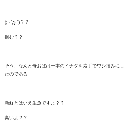
(; ･`д･´)？？
掴む？？
そう、なんと母おばは一本のイナダを素手でワシ掴みにし
たのである
新鮮とはいえ生魚ですよ？？
臭いよ？？