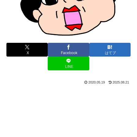
X
Facebook
はてブ
LINE
2020.05.19
2025.08.21