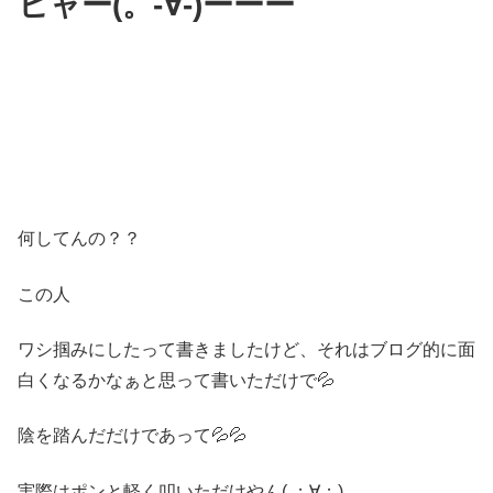
ヒャー(。-∀-)ーーー
何してんの？？
この人
ワシ掴みにしたって書きましたけど、それはブログ的に面
白くなるかなぁと思って書いただけで💦
陰を踏んだだけであって💦💦
実際はポンと軽く叩いただけやん( ；∀；)