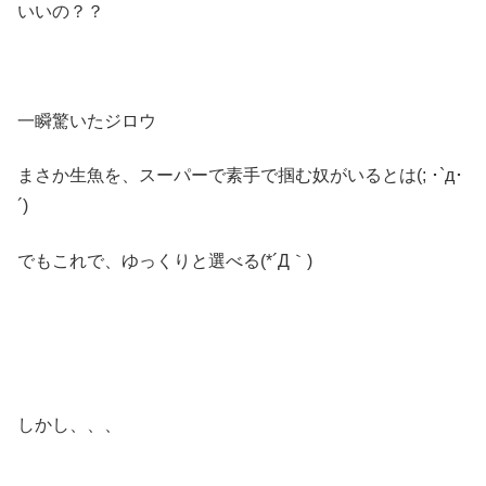
いいの？？
一瞬驚いたジロウ
まさか生魚を、スーパーで素手で掴む奴がいるとは(; ･`д･
´)
でもこれで、ゆっくりと選べる(*´Д｀)
しかし、、、