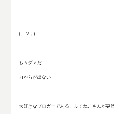
( ；∀；)
もぅダメだ
力からが出ない
大好きなブロガーである、ふくねこさんが突