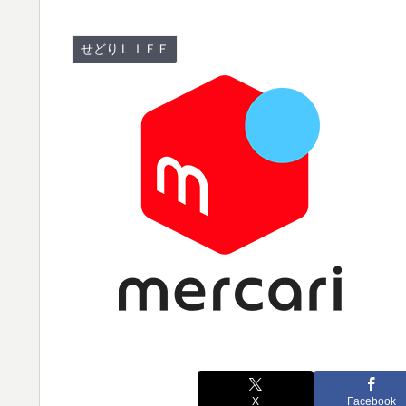
せどりＬＩＦＥ
X
Facebook