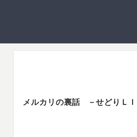
メルカリの裏話 －せどりＬＩＦＥ