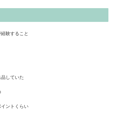
が経験すること
出品していた
の
ポイントくらい