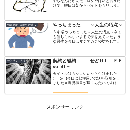
やらなんだかんだブログ〜はいと言うわ
けで、昨日は朝からバイトをもりもりと
頑張り終わったのは１５時半そこから急
いでパチ屋に駆け込むスロットコーナー
には見向きもせず展開次第でヤメられな
くなるので💦まず牙狼へカ...
やっちまった ～人生の汚点～
借金返済で結婚への道のり
うす😭やっちまった～人生の汚点～今で
も信じられないまるで夢を見ていたよう
な悪夢を今日はマジでガチ寝坊をしてし
まったもし道路が空いていれば何とか間
に合うくらいの寝坊だったんだけどさ今
日に限ってむしろ逆過去一でバチクソに
混んでいたどれくらい混ん...
契約と誓約 －せどりＬＩＦＥ
せどりＬＩＦＥ
vol.41－
タイトルはカッコいいから付けました
(｀･ω･´)今日は郵便局との送料取引をし
ました来週見積書が届くみたいですけど
正直そこまで安くならない感じですね以
前も契約していたんだけど色々と運送会
社の送料自体が底上げしたり、送り場所
が細かく送料割りされ...
スポンサーリンク