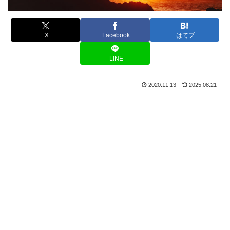
X
Facebook
はてブ
LINE
2020.11.13
2025.08.21