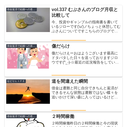
vol.337 むぶさんのブログ月収と
借金返済で結婚への道のり
比較して
今、投資やギャンブルの指南書を書いて
いるジローです('ω')ノちょっと休憩してむ
ぶさんについてですこちらのブログでも
何回か紹介しているむぶさんのブログは
こちら９月のブログ収入読んで愕然とし
ましたなんで月一回の更新でアドセンス
傷だらけ
借金返済で結婚への道のり
の収入が１０００...
傷だらけえーおはようございます最高に
ドタバタした日々を送っておりますジロ
ウです(^_-)-☆最近の近況報告をしていき
ましょうまずは土曜日バイトからの本業
ここ最近は土曜日はこのルーティーン本
業がある日にバイトを入れています子ど
もが生まれバイト...
道を間違えた瞬間
せどりＬＩＦＥ
借金は遭難と同じ自分できちんと返済が
できるそんな状態は遭難ではない蝶々を
追いかけて深い森に入ってはいるけどま
だ帰る道をしっかりと覚えているまだ大
丈夫まだ大丈夫やがて日が暮れたことに
気が付くあたりがだんだんと険しくなる
あれ？？遭難した？？ここ...
２時間稼働
借金返済で結婚への道のり
２時間稼働昨日の２時間稼働と今の現状