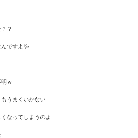
な？？
んですよ💦
不明ｗ
うもうまくいかない
しくなってしまうのよ
た