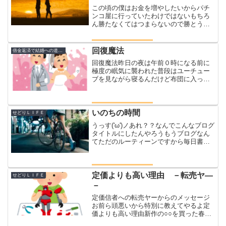
この頃の僕はお金を増やしたいからパチ
ンコ屋に行っていたわけではないもちろ
ん勝たなくてはつまらないので勝とうと
はしていましたよ('ω')ノただ、お金を増や
したいというよりはただただ楽しかった
というのが理由です勝ち負けよりも打ち
回復魔法
借金返済で結婚への道のり
たい！！！このマ...
回復魔法昨日の夜は午前０時になる前に
極度の眠気に襲われた普段はユーチュー
ブを見ながら寝るんだけど布団に入った
瞬間に寝落ちしてしまった朝７時に一度
起きるめちゃくちゃ寝たー普段ならコジ
ローの夜泣きで起きるんだけど１度も目
が覚めること無く眠ったお...
いのちの時間
せどりＬＩＦＥ
うっす('ω')ノあれ？？なんでこんなブログ
タイトルにしたんやろうもうブログなん
てただのルーティーンですから毎日書く
と決めれば書く書かないと決めれば書か
ないジロウは今は毎日書くと決めている
のでとりあえずパソコンを開くさてなん
でこんなタイトル...
定価よりも高い理由 －転売ヤ―
せどりＬＩＦＥ
－
定価信者への転売ヤーからのメッセージ
お前ら頭悪いから特別に教えてやるよ定
価よりも高い理由新作の○○を買った春モ
デルめちゃくちゃカッコいい○○それをメ