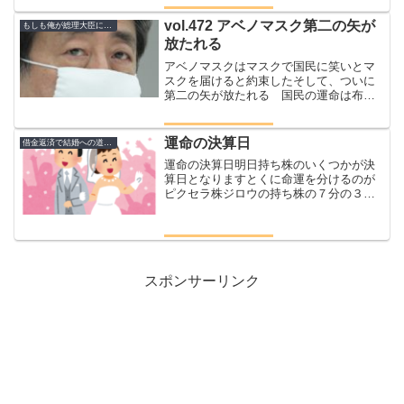
ルカリで販売しようとしたらめちゃくち
ゃメッセージが来た『転売ヤー報告しま
vol.472 アベノマスク第二の矢が
もしも俺が総理大臣になったらシリーズ
す』『定価よりも一万...
放たれる
アベノマスクはマスクで国民に笑いとマ
スクを届けると約束したそして、ついに
第二の矢が放たれる 国民の運命は布マ
スクに託されるアベノマスク第二の矢国
民にはマスクを配れ～アベノマスク～
『国民のいのちは政治で守る』『大胆か
運命の決算日
借金返済で結婚への道のり
つ前例のない大規模な政策を...
運命の決算日明日持ち株のいくつかが決
算日となりますとくに命運を分けるのが
ピクセラ株ジロウの持ち株の７分の３が
ピクセラ毎日ほかの銘柄が上げても下げ
てもピクセラの気分次第でプラスにもマ
イナスにも変わっていくさて明日でほぼ
ほぼ決着がつく仮に赤字だ...
スポンサーリンク