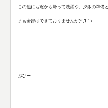
この他にも鳶から帰って洗濯や、夕飯の準備
まぁ全部はできておりませんが(*´Д｀)
ぶひー－－－