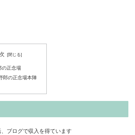
次
郎の正念場
野郎の正念場本陣
活、ブログで収入を得ています