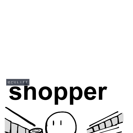
せどりＬＩＦＥ