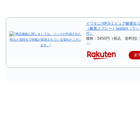
イワタニ NRS-1 ピュア酸素缶 
（酸素スプレー）iwatani（ラ
可）
価格：5850円（税込、送料別)
点)
楽