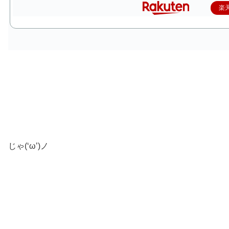
楽
じゃ(‘ω’)ノ