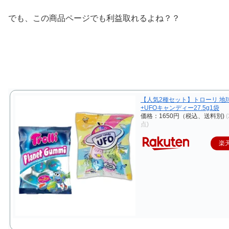
でも、この商品ページでも利益取れるよね？？
【人気2種セット】トローリ 地
+UFOキャンディー27.5g1袋
価格：1650円（税込、送料別)
点)
楽