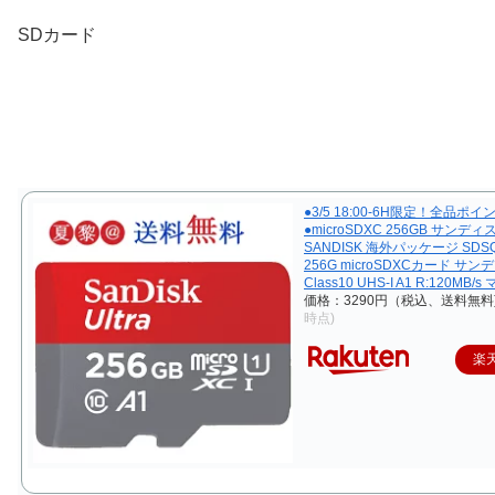
SDカード
●3/5 18:00-6H限定！全品ポイ
●microSDXC 256GB サンディ
SANDISK 海外パッケージ SDSQ
256G microSDXCカード サ
Class10 UHS-I A1 R:120MB
価格：3290円（税込、送料無料
時点)
楽