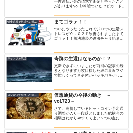
一度過払い金の請求で街金と争ったこと
がありますvol.144 嘘ついたけどカードは
つくれるのか？？今回はシリーズ化で僕
が過払い請求をするまでのストーリーを
書いていきますジロウさん今は老子のよ
まてゴラァ！！
借金返済で結婚への道のり
うな姿だけど、...
ついにやったったこれでジロウの生活ス
トレスが０．０２％改善されましたまて
ゴラァ！！無法地帯の違法チャリ始まり
は３年前とあるストレスの種はここから
始まった話すとややこしくなるので簡単
に説明するが、ジロウはマンションの管
理もしている（無収入）そ...
奇跡の生還はなるのか！？
ギャンブル日記
更新できずにいましたが前回の記事の続
きとなります万枚目指した結果最近マジ
で忙しくってさ身体がバッキバキ少しで
も睡眠をとろうと必死で布団にもぐる毎
日昨日ようやく８時間ほど寝てジロウ体
力メーターが３０％ほどに回復した次第
でございますあとね一日更...
仮想通貨の今後の動き －
借金返済で結婚への道のり
vol.723－
さて、高騰しているビットコイン予定通
り調整が入り一段落としました結構今の
相場はわかりやすくてよい２つの点につ
いてジロウの見解を書かせていただきま
す仮想通貨の今後まず直近の流れです２
つの予想ができますひとつが今が底で上