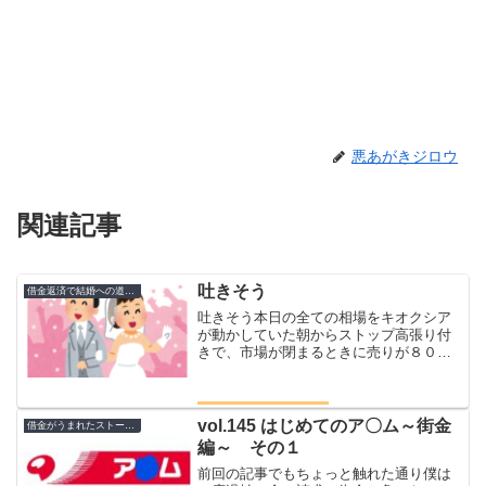
悪あがきジロウ
関連記事
吐きそう
借金返済で結婚への道のり
吐きそう本日の全ての相場をキオクシア
が動かしていた朝からストップ高張り付
きで、市場が閉まるときに売りが８０万
くらいで買いが１１００万くらいの攻防
まさにアリと巨人圧倒的買い有利そして
１５時３０分ついにキオクシアの決算が
出るどっちだどっちだどっ...
vol.145 はじめてのア〇ム～街金
借金がうまれたストーリー
編～ その１
前回の記事でもちょっと触れた通り僕は