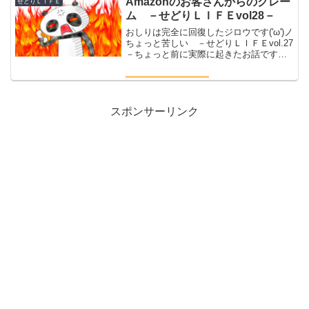
Amazonのお客さんからのクレー
せどりＬＩＦＥ
げ下げを繰り返しながら過...
ム －せどりＬＩＦＥvol28－
おしりは完全に回復したジロウです('ω')ノ
ちょっと苦しい －せどりＬＩＦＥvol.27
－ちょっと前に実際に起きたお話ですい
っぷくがてら聞いてくださいな(。-
`ω-)Amazonのお客さんからのクレーム
Amazonに登録してビビったことがあ...
スポンサーリンク