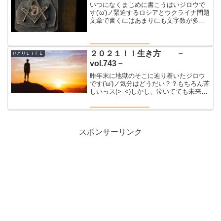
いつになくまじめに書こうはいジロウで
す('ω')ノ緊迫するロシアとウクライナ問題
文章で書くにはあまりにも文字数が多く
なってしまうのでサラッと行きますが結
構大事なこと書きますんでね文章はわか
りやすくするためにゆるく行きます('ω')ノ
第三次世...
２０２１！！生き方 －
せどりＬＩＦＥ
vol.743－
昨年末に地獄のそこに辿り着いたジロウ
です('ω')ノ気分はどうだい？？もちろん苦
しいっス(>_<)しかし、泣いてても未来は
ない未来がないなら生きていたってしょ
うがないだったらさやるしかねーんだだ
って俺生きていくんだから目指すは理想
郷バカにさ...
スポンサーリンク