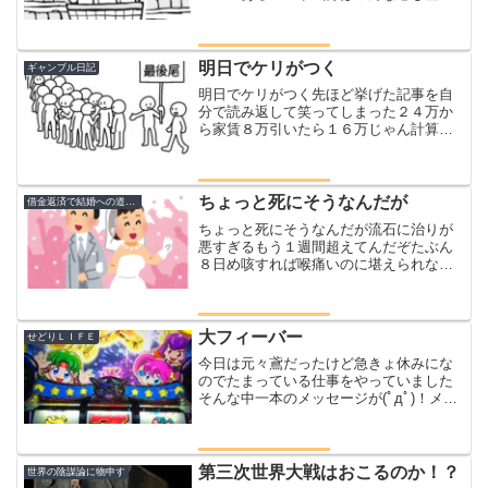
世間様から隔離されて島流しにあってい
るような気分ですはぁしかし、昨日書い
たこのブログにたくさんのコメントあり
がとうございまし...
明日でケリがつく
ギャンブル日記
明日でケリがつく先ほど挙げた記事を自
分で読み返して笑ってしまった２４万か
ら家賃８万引いたら１６万じゃん計算が
間違ってたわ財布の中には１万円であっ
ていた本題だ急きょ明日打ちに行ってく
る今月２回の大敗をしたお店明日で今月
の勝ち負けが確定する本気...
ちょっと死にそうなんだが
借金返済で結婚への道のり
ちょっと死にそうなんだが流石に治りが
悪すぎるもう１週間超えてんだぞたぶん
８日め咳すれば喉痛いのに堪えられない
鼻も詰まって目もシャバシャバ食欲もな
ければ寒気だけで凍えそう身体の節々も
痛い最初は明日には治ると確信してたの
に今では治らないんじゃな...
大フィーバー
せどりＬＩＦＥ
今日は元々鳶だったけど急きょ休みにな
のでたまっている仕事をやっていました
そんな中一本のメッセージが(ﾟдﾟ)！メル
カリで購入済の人からですメルちゃん
『先日購入したものですけど、開封後電
源を入れようとしたところ電源が入らず
メーカーに確認したら...
第三次世界大戦はおこるのか！？
世界の陰謀論に物申す