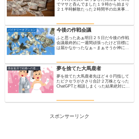
でマサと呑んでました１９時から始まり
２１半時解散たった２時間半の出来事で
したホント遠路はるばる来て頂いてこん
なに短時間で申し訳ないというか、いつ
もの世界で一番美味しい焼肉焼のコース
料理終了とともにいつもマ...
今後の作戦会議
バイナリーオプション
ふと思ったあぁ明日２５日だ今後の作戦
会議最終的に一週間頑張ったけど目標に
は届かなかったなぁ～まぁそうか神に祈
るようなラッキーが無ければ元々届かな
い目標だおれ運良くないんだったわ(´Д｀)
んで、今の現状はラクマに２万６千円。
これは振り込み申請...
夢を捨てた大馬鹿者
借金返済で結婚への道のり
夢を捨てた大馬鹿者先ほど４０円指して
たピクセラがささり合計２万株となった
ChatGPTと相談しまくった結果絶対に損
切りを入れろと言われたので７０００株
を３７円損切りポイントとして売りを仕
掛けた結論間違えて損切りではなく４０
円で７０００株売っ...
スポンサーリンク