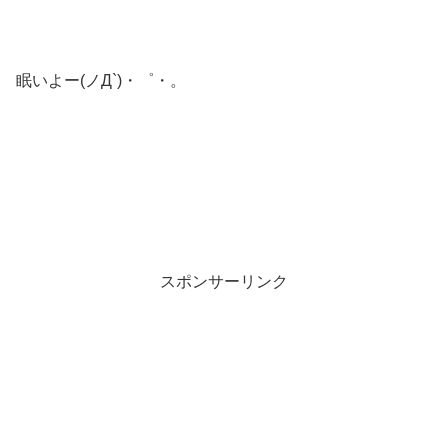
眠いよー(ノД`)・゜・。
スポンサーリンク