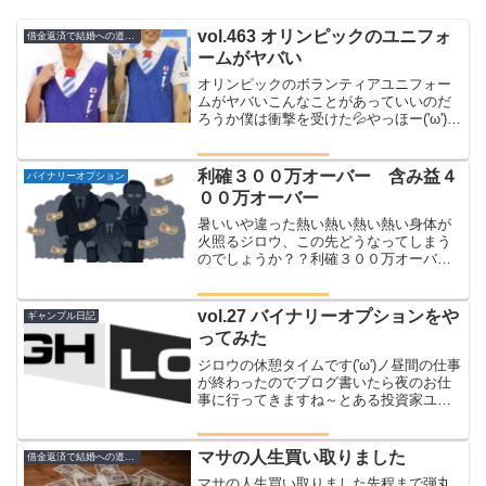
vol.463 オリンピックのユニフォ
借金返済で結婚への道のり
ームがヤバい
オリンピックのボランティアユニフォー
ムがヤバいこんなことがあっていいのだ
ろうか僕は衝撃を受けた💦やっほー('ω')ノ
モーニングジロウです(*'ω'*)マジ俺の知ら
ないあいだにこんなことになっていただ
なんてみんな知ってたの？？オリンピッ
利確３００万オーバー 含み益４
バイナリーオプション
クが延...
００万オーバー
暑いいや違った熱い熱い熱い熱い身体が
火照るジロウ、この先どうなってしまう
のでしょうか？？利確３００万オーバ
ー 含み益４００万オーバーハァ(*´Д`)ﾊｧ
ﾊｧちょっとやばい誰か助けてくれ冷静で
いることが難しいもしかしたら今日はオ
vol.27 バイナリーオプションをや
ギャンブル日記
リンピックバブ...
ってみた
ジロウの休憩タイムです('ω')ノ昼間の仕事
が終わったのでブログ書いたら夜のお仕
事に行ってきますね～とある投資家ユー
チューバーから教えてもらったバイナリ
ーオプションというものがありますその
投資いわくバイナリーオプションは簡単
マサの人生買い取りました
借金返済で結婚への道のり
ですよ～とのこと...
マサの人生買い取りました先程まで弾丸