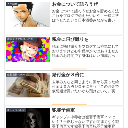
お金について語ろうぜ
人生謳歌
お金について語ろうぜお金を貯める方法
これをブログで伝えたいいや、一緒に学
ぼうぜただいま日本酒呑みながら書いて
ます～はいジロウです('ω')ノ今回のみブロ
グと言うことでまったりと発信していこ
うと思いますまず、お金を貯める方法み
んな知ってます？...
税金に飛び蹴りを
借金返済で結婚への道のり
税金に飛び蹴りをブログでは呑気にして
おりますけど心中穏やかではありません
税金のお時間です身体はいい加減おっさ
んになってきましたが心は中学生のまま
ジロウ今まで住民税というものを払った
ことが２度しかない郵便物とか見ないの
で親が払ったり、会社が払...
給付金が８倍に
仮想通貨の未来
去年みんなと同じように国から貰った給
付金１０万円ジロ子に言う『このお金で
仮想通貨買いたいから預けといて』実は
仮想通貨狂のジロウこれまでもジロ子の
お金１０万円や、家の生活費１５万円を
仮想通貨に換えていた自分自身が信用で
きないというまっとうな理...
犯罪予備軍
ギャンブル日記
ギャンブル中毒者は犯罪予備軍？？は
い？？当然じゃないですか間違えなく犯
罪予備軍です犯罪予備軍犯罪予備軍育成