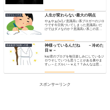
所最初に言っておきますね全員ではない
ですよ真面目にギャンブルやられている
方趣味としてやっている方むしろ勝って
いるギャン中色々な人がいま...
人生が変わらない最大の弱点
せどりＬＩＦＥ
やぁやぁ('ω')ノ意識高い系ブロガーのジロ
ウです今日気づいてしまった意識高いだ
けではダメなのか？意識高い系この言葉
ってディスるときに使われるけど何が悪
いのか全く分からなかった意識高いいい
じゃない(*'ω'*)俺は意識が高いから仕方な
いよね...
神様っているんだね －冷めた
借金返済で結婚への道のり
目ｗ－
kaz君のブログを毎日楽しみにしているジ
ロウそしていつも思うことがある裏やま
すぃ～とズルい～ｗえ？？みんなは思わ
んの？？いや思ってるだろｗｗ完全に嫉
妬と僻みですけどなにか？(=_=)？？だっ
てズリーだろいつもいつもーブログを書
けば急上昇１位...
スポンサーリンク