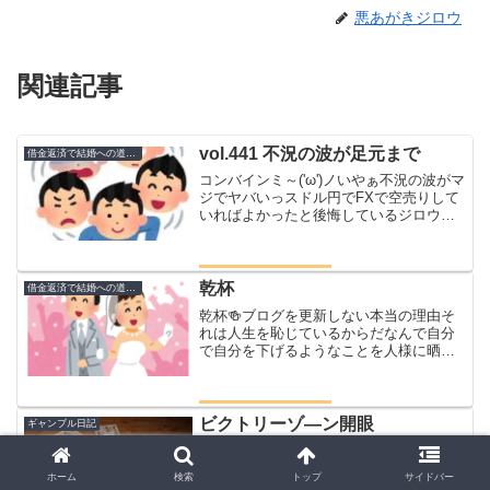
悪あがきジロウ
関連記事
vol.441 不況の波が足元まで
借金返済で結婚への道のり
コンバインミ～('ω')ノいやぁ不況の波がマ
ジでヤバいっスドル円でFXで空売りして
いればよかったと後悔しているジロウで
す（まぁ空売りする金もないのですが
💦）しかし、そんな大金より今は足元の
小銭のほうが心配でならない( ；∀；)なん
なんだこれ...
乾杯
借金返済で結婚への道のり
乾杯🍻ブログを更新しない本当の理由そ
れは人生を恥じているからだなんで自分
で自分を下げるようなことを人様に晒さ
なきゃいけないのよ俺はただただ上に上
に舞い上がって世界を変えたいだけなの
に高く舞い上がろうとジャンプしたら墜
落して地面にめり込んでお...
ビクトリーゾ―ン開眼
ギャンブル日記
いや～どうしようもう肉を見たくないビ
クトリーゾ―ン開眼地獄を生きている今
ホーム
検索
トップ
サイドバー
月の支払いに困窮する日々それも本当に