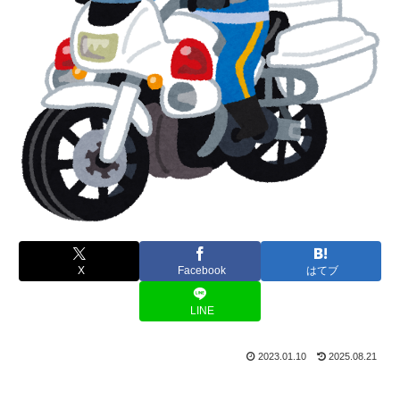
X
Facebook
はてブ
LINE
2023.01.10
2025.08.21