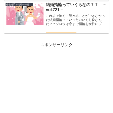
かはわからなかったし...
結婚指輪っていくらなの？？ －
借金返済で結婚への道のり
vol.721－
これまで怖くて調べることができなかっ
た結婚指輪っていったいいくら位なん
だ？？ジロウは今まで指輪を女性にプレ
ゼントしたことがない指輪あげるってな
んか重いやん高校の時とかペアリングと
か流行ってたけど当時のみんなの指には
められていた指輪たちは今ど...
スポンサーリンク