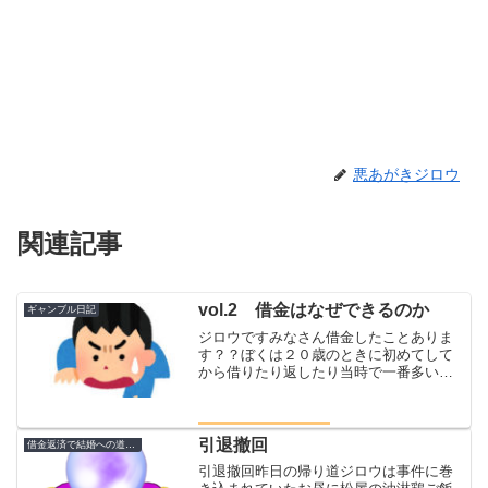
悪あがきジロウ
関連記事
vol.2 借金はなぜできるのか
ギャンブル日記
ジロウですみなさん借金したことありま
す？？ぼくは２０歳のときに初めてして
から借りたり返したり当時で一番多いと
きで７０万円くらいだったかな？？借金
の理由はよくあるあれですよ パチンコ
です💦そのときはパチンコにはまってい
て週に５回は行ってました...
引退撤回
借金返済で結婚への道のり
引退撤回昨日の帰り道ジロウは事件に巻