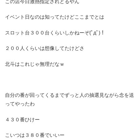
この店今日激熱指定されとるやん
イベント日なのは知ってたけどここまでとは
スロット台３００台くらいしかねーぞ(ﾟдﾟ)！
２００人くらいは想像してたけどさ
北斗はこれじゃ無理だなｗ
自分の番が回ってくるまでずっと人の抽選見ながら念を送
ってやったわ
４３０番ひけー
こいつは３８０番でいいー