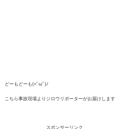
どーもどーも(=ﾟωﾟ)ﾉ
こちら事故現場よりジロウリポーターがお届けします
スポンサーリンク