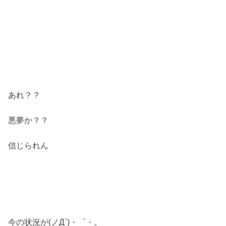
あれ？？
悪夢か？？
信じられん
今の状況が(ノД`)・゜・。