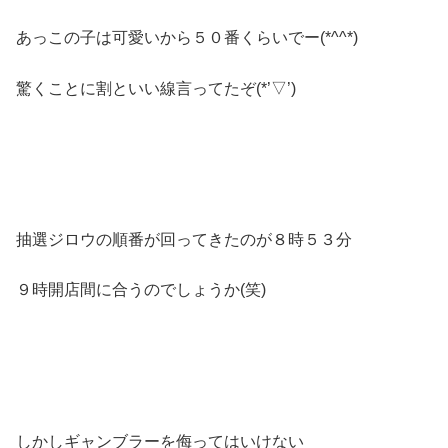
あっこの子は可愛いから５０番くらいでー(*^^*)
驚くことに割といい線言ってたぞ(*’▽’)
抽選ジロウの順番が回ってきたのが８時５３分
９時開店間に合うのでしょうか(笑)
しかしギャンブラーを侮ってはいけない