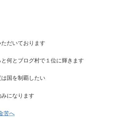
いただいております
ると何とブログ村で１位に輝きます
度は国を制覇したい
励みになります