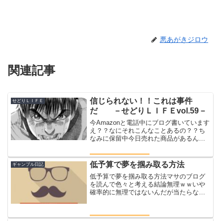
悪あがきジロウ
関連記事
信じられない！！これは事件
せどりＬＩＦＥ
だ －せどりＬＩＦＥvol.59－
今Amazonと電話中にブログ書いています
え？？なにそれこんなことあるの？？ち
なみに保留中今日売れた商品があるんで
すけどこちらのお値段が２２８９２円な
んだけどなんだけど売上のところには２
０８１１円とあるん？？何だろこの誤差
低予算で夢を掴み取る方法
ギャンブル日記
ということでAma...
低予算で夢を掴み取る方法マサのブログ
を読んで色々と考える結論無理ｗｗいや
確率的に無理ではないんだが当たらない
毎日に耐えることができるのか？という
疑問のほうがデカい１点買いなのでそう
そう当たらない一瞬で無くなる虚しいレ