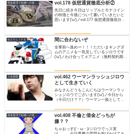
ースうずうずは静まらない...
vol.178 仮想通貨徹底分析②
借金返済で結婚への道のり
先日に続き今日はリップルとモナコイン
の特徴と今後について書いていきたいと
思います('ω')ノvol.177 仮想通貨徹底分
析！！まずはリップルちゃん💛過去のチ
ャートをに足で分析していきたいと思い
ますはい！！こちらがビットバンクでの
日足チャー...
間に合わないぞ
せどりＬＩＦＥ
全軍前へ進めー！！！ただいまキングダ
ムのアニメを一気見しているジロウです
('ω')ノわけ合ってｄアニメ（無料契約期間
中）を契約しておりますキングダムは一
期だけ見てたんだけどこの前実写映画見
てやっぱいいなぁ～とんで、いま４期目
に突入しましたる...
vol.462 ウーマンラッシュジロウ
人生謳歌
として生きていく
みなさんどうもこんにちはウーマンラッ
シュジロウでございます('ω')ノ今日から
（今日だけ？？）ウーマン一族として生
きていきますのでよろしくお願いいたし
ますさてさて、本家本元のウーマンラッ
シュアワーの村本さん嫌われていますね
vol.408 不倫と借金どっちが
借金返済で結婚への道のり
～(*'ω'*)な...
嫌？？
ちゃおっす(/・ω・)/ジロウでっス実
は、、、今日悪魔の質問を投げかけてみ