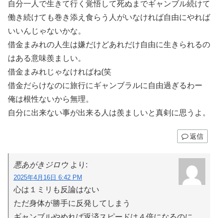
自分一人で生きて行く覚悟して死ぬまでギャンブル続けて
働き続けても巻き添え食らう人がいなければ自由にやれば
いいんじゃないかな。
借金まみれの人生は嫌だけどあれだけ自由に生きられるの
はある意味羨ましい。
借金まみれじゃなければね(笑
借金だらけなのに旅行にギャンブラルに自由過ぎるわー
俺は根性ないから無理。
自分に出来ない事が出来る人は羨ましいと真剣に思うよ。
返信
悪あがきジロウ
より:
2025年4月16日 6:42 PM
心は１ミリも反論はない
ただ身体が勝手に反発してしまう
ギャンブルやめれば返済スピードは４倍になるのに