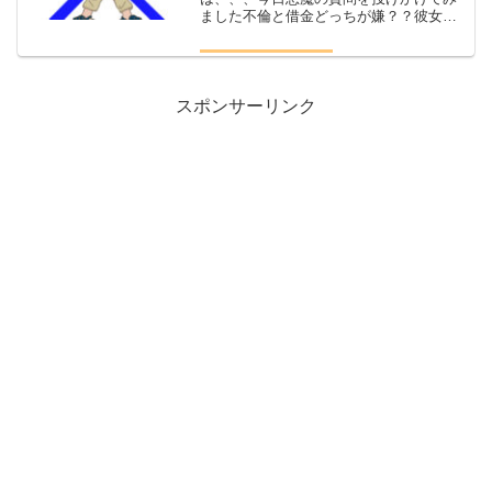
ました不倫と借金どっちが嫌？？彼女に
悪魔の質問を投げかけるさて、今日の質
問はたった一人にしかリサーチしていま
せんなので日本国民の女神全員に聞くと
結果はどうなるのかは分...
スポンサーリンク