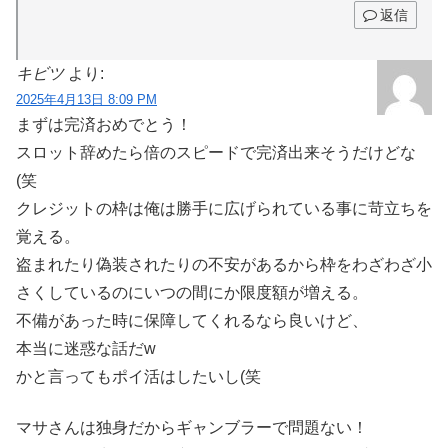
返信
キビツ
より:
2025年4月13日 8:09 PM
まずは完済おめでとう！
スロット辞めたら倍のスピードで完済出来そうだけどな
(笑
クレジットの枠は俺は勝手に広げられている事に苛立ちを
覚える。
盗まれたり偽装されたりの不安があるから枠をわざわざ小
さくしているのにいつの間にか限度額が増える。
不備があった時に保障してくれるなら良いけど、
本当に迷惑な話だw
かと言ってもポイ活はしたいし(笑
マサさんは独身だからギャンブラーで問題ない！