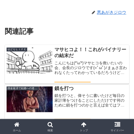
悪あがきジロウ
関連記事
マサヒコよ！！これがバイナリー
せどりＬＩＦＥ
の結末だ
こんにちは(*'ω'*)マサヒコを救いたいの
会、会長のジロウです(=ﾟωﾟ)ﾉまぁさ言わ
れなくたってわかっているだろうけど言
っておく今なら引き返せるんだぜマサヒ
コよ！！これがバイナリーの結末だ今日
もせっせとせどりをするジロウ楽天の支
鎖を打つ
借金返済で結婚への道のり
払いを昨...
鎖を打つと、偉そうに書いたけど毎日の
家計簿をつけることにしただけです何の
ために鎖を打つのかと言えば全てはファ
ミリーのため当たり前のことでしかいけ
ど家庭があれば稼いだお金は自分のもの
ではないもちろん月に一千万稼いだから
１００万円はどう使おうが...
これがオラの最大火力だ！！
借金返済で結婚への道のり
ホーム
検索
トップ
サイドバー
これがオラの最大火力だ！！なんかさぁ