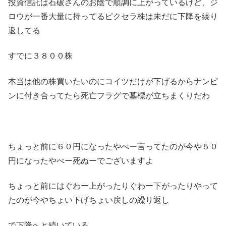
投資信託は石破さんのお陰で順調に上がっているけど、ジ
ロウが一番大量に持ってるピクセラ株は未だに下降を繰り
返してる
すでに３８００株
本当は他の株買いたいのにコイツだけが下げるからナンピ
ンに付き合ってたら死亡フラグで墓標が立ちまくりだわ
ちょっと前に６０円になったやべー言ってたのが今や５０
円になったやべー死ぬーでございますよ
ちょっと前にはぐわー上がったりぐわー下がったりやって
たのが今やちょい下げちょい戻しの繰り返し
で下降へと続いている