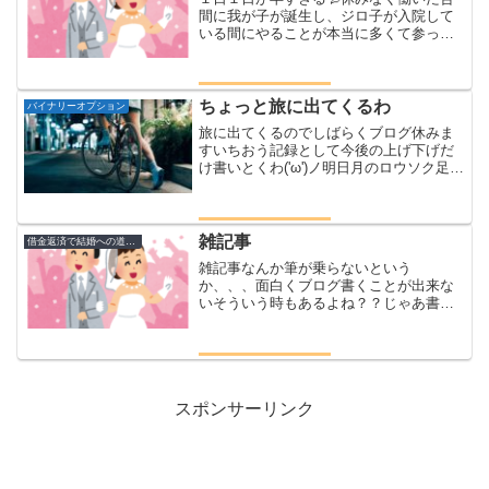
間に我が子が誕生し、ジロ子が入院して
いる間にやることが本当に多くて参って
しまう産まれた日なんてほぼ寝てない
中、いつもはジロ子がやってくれている
仕事も全てジロウに受け継がれるあー終
わらなーいと叫びながらラス...
ちょっと旅に出てくるわ
バイナリーオプション
旅に出てくるのでしばらくブログ休みま
すいちおう記録として今後の上げ下げだ
け書いとくわ('ω')ノ明日月のロウソク足の
指針となる大事な初日先月の月のロウソ
ク足は久しぶりに陰線で確定したさて、
今チャートとにらめっこしてきました明
日は上げただし、...
雑記事
借金返済で結婚への道のり
雑記事なんか筆が乗らないという
か、、、面白くブログ書くことが出来な
いそういう時もあるよね？？じゃあ書く
なよって？？いや書きたい気持ちはある
(๑˙❥˙๑)さてマサを買い取るといって買い
漁った宝くじもナンバーズ４がハズレ、
ロト７がハズレ、ロト６...
スポンサーリンク