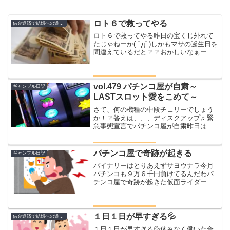
ロト６で救ってやる
借金返済で結婚への道のり
ロト６で救ってやる昨日の宝くじ外れて
たじゃねーか( ﾟдﾟ)しかもマサの誕生日を
間違えているだと？？おかしいなぁーメ
アドが確か0915ってなってたよう
な、、、そこが間違ってるなら当たるわ
けがないよなまったく(´・ω・`)まぁいっ
か俺にはまだ...
vol.479 パチンコ屋が自粛～
ギャンブル日記
LASTスロット愛をこめて～
さて、何の機種の中段チェリーでしょう
か！？答えは、、、ディスクアップ♬緊
急事態宣言でパチンコ屋が自粛昨日は夜
勤帰りに全く行く予定はなかったパチ屋
に行ってしまった💦仕事中に職場の人か
ら『なんか緊急事態宣言でパチンコ屋が
パチンコ屋で奇跡が起きる
ギャンブル日記
自粛するらしいよ』この時...
バイナリーはとりあえずサヨウナラ今月
パチンコも９万６千円負けてるんだわパ
チンコ屋で奇跡が起きた仮面ライダーブ
ラックでブラックボックス最近のパチン
コは色々とカスタム出来ていいよねみな
さんはどんなカスタム仕様で打ちます
か？？今日は仮面ライダーブ...
１日１日が早すぎる💦
借金返済で結婚への道のり
１日１日が早すぎる💦休みなく働いた合