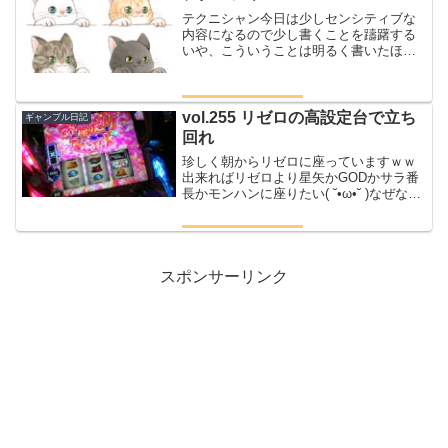
かしていましたハ...
テクニシャン今日は少しセンシティブな
内容になるので少し書くことを躊躇する
いや、こういうことは明るく書いたほう
がキモくないか？？（笑）コジローの成
長記録でございます☺️すくすくと成長す
るコジロー今では腕立ても出来るように
なり、だいたい２日に１...
vol.255 リゼロの高設定台で立ち
ギャンブル日記
回れ
珍しく朝からリゼロに座っていますｗｗ
出来ればリゼロより星矢かGODかサラ番
長かモンハンに座りたい( ˘•ω•˘ )なぜな
ら、楽しめる時間が一瞬で終わってしま
い暇な通常時が長いから💦今日はそんな
苦手なリゼロに真っ向から挑戦してみた
まずはカニ歩...
スポンサーリンク