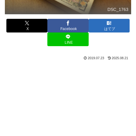
DSC_1763
X
Facebook
はてブ
LINE
2019.07.23
2025.08.21