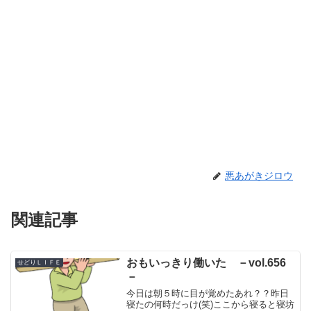
悪あがきジロウ
関連記事
おもいっきり働いた －vol.656
せどりＬＩＦＥ
－
今日は朝５時に目が覚めたあれ？？昨日
寝たの何時だっけ(笑)ここから寝ると寝坊