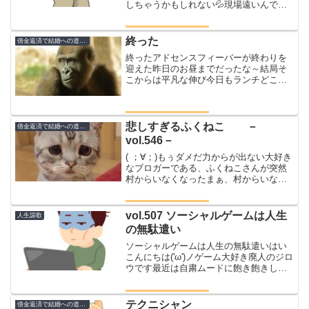
しちゃうかもしれない💦現場遠いんです
よというわけでもういいやって出発しち
ゃいました現場には７時に到着ちょっと
仮眠をとり遅刻ギリギリで現場入りです
終った
借金返済で結婚への道のり
(笑)さぁ、今日もお...
終ったアドセンスフィーバーが終わりを
迎えた昨日のお昼までだったな～結局そ
こからは平凡な伸び今日もランチどころ
かおにぎりを目指す平凡な戦いとなって
しまったブログで平均して一日１０００
円稼ぎたいわ話しは変わるけどマサ大丈
夫かな？？ブログみたとき...
悲しすぎるふくねこ －
借金返済で結婚への道のり
vol.546－
( ；∀；)もぅダメだ力からが出ない大好き
なブロガーである、ふくねこさんが突然
村からいなくなったまぁ、村からいなく
なるだけならまだいいブログ自体が消え
てしまったのだ他の３流ブロガーが消え
たところで正直どうでもいいのだがふく
vol.507 ソーシャルゲームは人生
人生謳歌
ねこさんは違うジロ...
の無駄遣い
ソーシャルゲームは人生の無駄遣いはい
こんにちは('ω')ノゲーム大好き廃人のジロ
ウです最近は自粛ムードに飽き飽きして
いまして💦スマホのゲームをダウンロー
ドすることも多くなっているこの頃ジロ
ウさん、昔はパズドラとかによく課金と
テクニシャン
借金返済で結婚への道のり