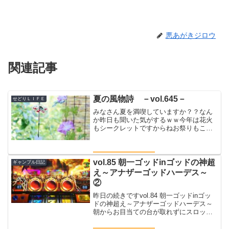
悪あがきジロウ
関連記事
夏の風物詩 －vol.645－
せどりＬＩＦＥ
みなさん夏を満喫していますか？？なん
か昨日も聞いた気がするｗｗ今年は花火
もシークレットですからねお祭りもこぞ
って自粛海に行けば密だと批判される↑↑
どんなに混んでいても密じゃねーだろｗ
ｗ今年の夏は暑いだけかい？？いやい
や、そんなことはないよ今...
vol.85 朝一ゴッドinゴッドの神超
ギャンブル日記
え～アナザーゴッドハーデス～
②
昨日の続きですvol.84 朝一ゴッドinゴッ
ドの神超え～アナザーゴッドハーデス～
朝からお目当ての台が取れずにスロット
難民と化したジロウが向かったのはアナ
ザーゴッドハーデス前日５４０G座れな