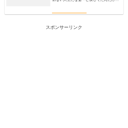
読み進めていくうちにチョットこれ無理
あるだろととっこみたくなる内容と共に
ふと懐かしさを覚えたなんか何だろこの
感覚どこかで、、、似てね...
スポンサーリンク