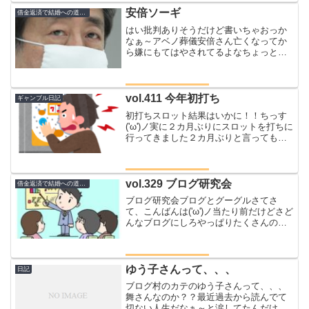
かった星矢の因縁はここで晴らす！！！
安倍ソーギ
借金返済で結婚への道のり
星矢の因縁はこ...
はい批判ありそうだけど書いちゃおっか
なぁ～アベノ葬儀安倍さん亡くなってか
ら嫌にもてはやされてるよなちょっと前
まで日本人の可能性を信じてたんだけ
ど、もう幻滅だわ本当に洗脳されやすい
奴らばかりだわ今回の安倍さんフィーバ
ーは辞任したときによく似て...
vol.411 今年初打ち
ギャンブル日記
初打ちスロット結果はいかに！！ちっす
('ω')ノ実に２カ月ぶりにスロットを打ちに
行ってきました２カ月ぶりと言っても最
後に打ったのは５千円くらいを片手に打
ちに行ってノーボーナスで帰ってきたの
でちゃんとに打ったのはいったいいつぶ
りなんだろうｗｗ...
vol.329 ブログ研究会
借金返済で結婚への道のり
ブログ研究会ブログとグーグルさてさ
て、こんばんは('ω')ノ当たり前だけどさど
んなブログにしろやっぱりたくさんの人
に見て欲しいよねだってせっかく書いて
いるんだもの(*'ω'*)というわけで最近はみ
んなどういう風にブログを書いているの
か研究し...
ゆう子さんって、、、
日記
ブログ村のカテのゆう子さんって、、、
舞さんなのか？？最近過去から読んでて
切ない人生だなぁ～と涙してたんだけど