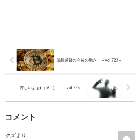
仮想通貨の今後の動き －vol.723－
苦しいよぉ( ；∀；) －vol.725－
コメント
クズ
より: