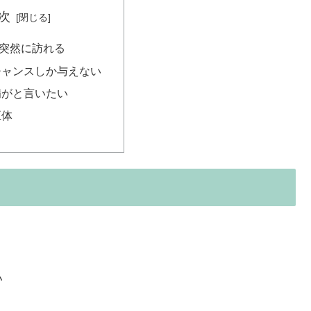
次
突然に訪れる
チャンスしか与えない
備がと言いたい
正体
い