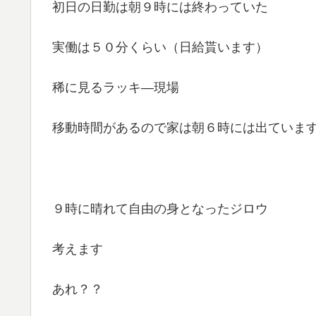
初日の日勤は朝９時には終わっていた
実働は５０分くらい（日給貰います）
稀に見るラッキ―現場
移動時間があるので家は朝６時には出ていま
９時に晴れて自由の身となったジロウ
考えます
あれ？？