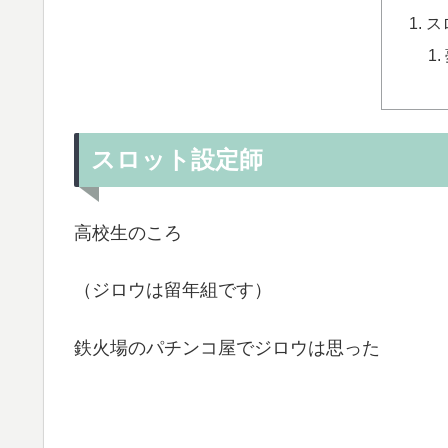
ス
スロット設定師
高校生のころ
（ジロウは留年組です）
鉄火場のパチンコ屋でジロウは思った