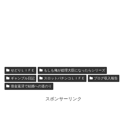
せどりＬＩＦＥ
もしも俺が総理大臣になったらシリーズ
ギャンブル日記
スロットパチンコＬＩＦＥ
ブログ収入報告
借金返済で結婚への道のり
スポンサーリンク