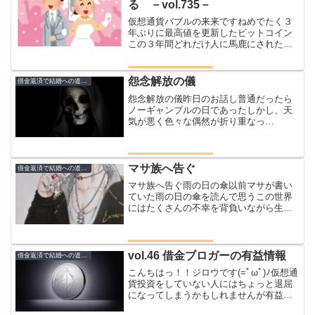
る －vol.735－
仮想通貨バブルの来来ですねめでたく３
年ぶりに最高値を更新したビットコイン
この３年間どれだけ人に馬鹿にされたこ
とか( ；∀；)仮想通貨＝騙された人これが
ついに挽回された日でもありますこのお
祭り相場の前から仮想通貨のコインたち
怨念解放の儀
借金返済で結婚への道のり
がビットコインとの...
怨念解放の儀昨日のお話し普通だったら
ノーギャンブルの日であったしかし、天
気が悪く色々な偶然が折り重なっ
て、、、１時間１０分の自由時間が誕生
したよしこの神が与えてくれたチャンス
を活かさずにはいられないゆくぞ解放の
ギャンブルへ怨念が溜まりし泉牙...
マサ族へ告ぐ
借金返済で結婚への道のり
マサ族へ告ぐ雨の日の傘以前マサが書い
ていた雨の日の傘を読んで思うこの世界
にはたくさんの不幸を背負いながら生き
ている人がいる降りそそぐ冷たい雨不幸
な人は傘も持たず、服も薄着、帰る家さ
えないいつか来る晴れの日まで人間は誰
かの助けが必要なのかもし...
vol.46 借金ブロガーの有益情報
借金返済で結婚への道のり
こんちはっ！！ジロウです(=ﾟωﾟ)ﾉ仮想通
貨投資をしていない人にはちょっと退屈
になってしまうかもしれませんが有益情
報ですいや、逆に投資している人のほう