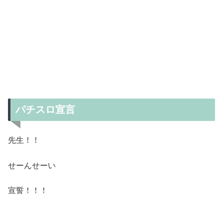
パチスロ宣言
先生！！
せーんせーい
宣誓！！！