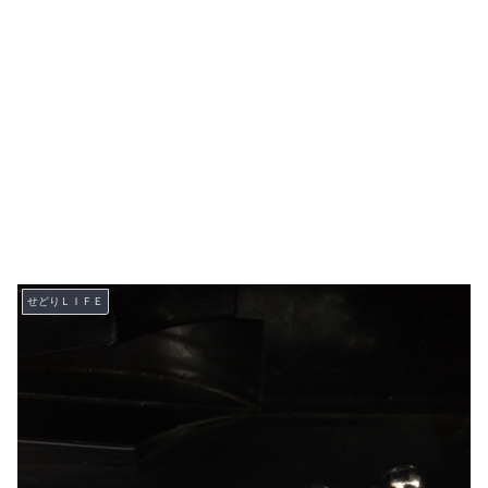
せどりＬＩＦＥ