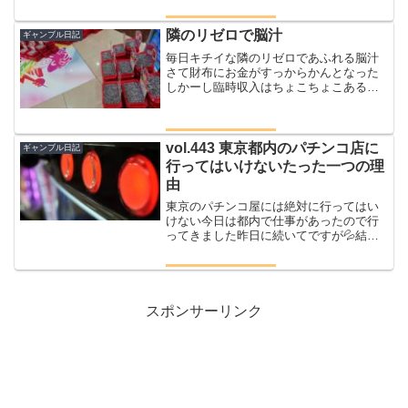
がお話が退屈なのか？？？まぁ書いてみ
ましょう(^^♪１月１４日にイーサリアム
がハードフォ...
隣のリゼロで脳汁
ギャンブル日記
毎日キチイな隣のリゼロであふれる脳汁
さて財布にお金がすっからかんとなった
しかーし臨時収入はちょこちょこあるワ
タクシ仕事のかかった経費分の３万円を
頂きました(*'ω'*)夕方までせどりの在庫の
整理や出荷を行い夕方からチャレンジで
すさて昨日だっ...
vol.443 東京都内のパチンコ店に
ギャンブル日記
行ってはいけないたった一つの理
由
東京のパチンコ屋には絶対に行ってはい
けない今日は都内で仕事があったので行
ってきました昨日に続いてですが💦結果
は１５０００円の負け都内に仕事に行っ
て来たのになぜか今日の日当はなしむし
ろ電車賃だけ失ったという(=_=)仕事自体
は１時間もしていな...
スポンサーリンク