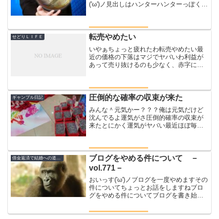
('ω')ノ見出しはハンターハンターっぽく行
きますね('ω')ノ人間はどうやらお金と言う
ものに洗脳されているらしい💦今日はそ
んなお話ですオカネ×ノ×ホンネ俺たちは
お金...
転売やめたい
せどりＬＩＦＥ
いやぁちょっと疲れたわ転売やめたい最
近の価格の下落はマジでヤバいわ利益が
あって売り抜けるのも少なく、赤字に巻
き込まれるので売れず在庫ばかりが溜ま
っていくそして毎月必ず来る支払日もう
限界や資金さえあれば来年から価格が上
がるのはわかっているので...
圧倒的な確率の収束が来た
ギャンブル日記
みんな＾元気かー？？？俺は元気だけど
沈んでるよ運気がさ圧倒的確率の収束が
来たとにかく運気がヤバい最近ほぼ毎日
負けている気がするわそれもこれも悪い
方に運が偏っているスロット打てばチバ
リヨで３回目のビックでパトランプが光
りこれで９２％継続と１G...
ブログをやめる件について －
借金返済で結婚への道のり
vol.771－
おいっす('ω')ノブログを一度やめますその
件についてちょっとお話をしますねブロ
グをやめる件についてブログを書き始め
て２年半さすがに愛着がわくこの２年半
で書いたブログの本数は８５０くら
い？？色々と思いのはけ口であったりと