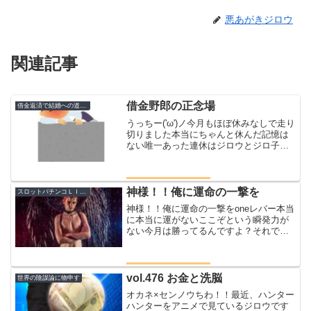
悪あがきジロウ
関連記事
借金野郎の正念場
借金返済で結婚への道のり
うっちー('ω')ノ今月もほぼ休みなしで走り
切りました本当にちゃんと休んだ記憶は
ない唯一あった連休はジロウとジロ子の
親を連れて旅行に出かけてきた小さいけ
ど親孝行できてよかったというとを声を
大にして言いたいそして正直仕事よりも
疲れたとも言いた...
神様！！俺に運命の一撃を
スロットパチンコＬＩＦＥ
神様！！俺に運命の一撃をoneレバー本当
に本当に運がないここぞという瞬発力が
ない今月は勝ってるんですよ？それでも
めちゃくちゃ運が悪いスロットを打って
ると実感しますoneレバーで運命が変わる
瞬間を今日も魂を込めてきたヴァルブレ
イブ１０万円取る...
vol.476 お金と洗脳
世界の陰謀論に物申す
オカネ×センノウちわ！！最近、ハンター
ハンターをアニメで見ているジロウです