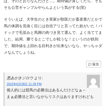
は、そのとおりなんだけど…。期待値計算してたら、そも
そも公営ギャンブルやらんよという気がする(笑)
そういえば、大学生のとき実家が獣医だか畜産業だとかで
馬の体調を見抜く目には自信アリと言ってた奴がいた！パ
ドックで毛並みと馬脚の肉づき見て選んで、よく当ててま
した。結局、勝てるとこでしか戦うな！というのが鉄則
で、期待値を上回れる目利きが出来ないなら、やっちゃダ
メなんでしょうね。
返信
悪あがきジロウ
より:
2022年6月28日 11:29 PM
個人的には競馬の必勝法はあるんだけどなぁ～
まぁ必勝法と言いながらリスクはありますけれども