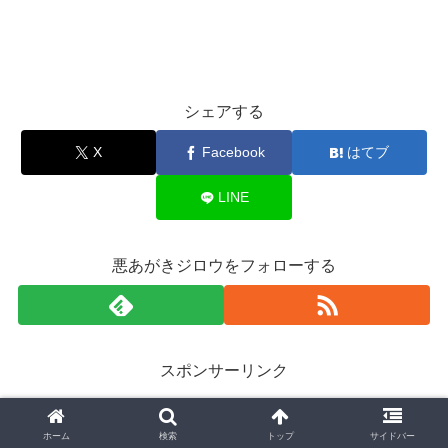
シェアする
X
Facebook
はてブ
LINE
悪あがきジロウをフォローする
スポンサーリンク
ホーム
検索
トップ
サイドバー