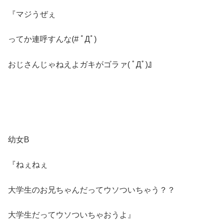
『マジうぜぇ
ってか連呼すんな(# ﾟДﾟ)
おじさんじゃねえよガキがゴラァ( ﾟДﾟ)』
幼女B
『ねぇねぇ
大学生のお兄ちゃんだってウソついちゃう？？
大学生だってウソついちゃおうよ』