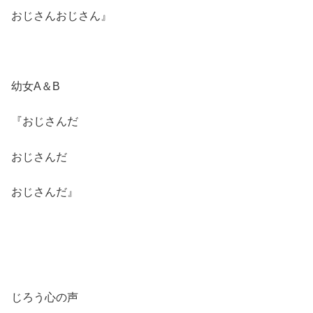
おじさんおじさん』
幼女A＆B
『おじさんだ
おじさんだ
おじさんだ』
じろう心の声