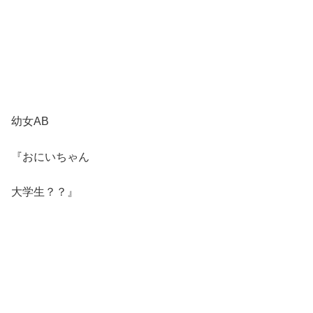
幼女AB
『おにいちゃん
大学生？？』