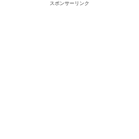
スポンサーリンク