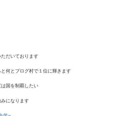
いただいております
ると何とブログ村で１位に輝きます
度は国を制覇したい
励みになります